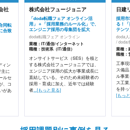
ージョニア
日建リース工業株式会社
ア オンライン活
採用市場での認知度の壁を乗り越え
務のルール化」で、
る！「採用ピッチ資料」「動画コン
の母集団を拡大
テンツ」を活用し、応募...
オンライン
doda人材紹介サービス
doda求人情報サービス
その他
ンターネット
/通信）
業種：建設・プラント・不動産
職種：営業系, 技術系（建築/土木）
ス（SES）を核と
工事現場で使われる仮設資材やハウ
ュージョニアでは、
ス備品、オフィス機器などのレンタ
の拡大が事業成長に
ル事業を軸に成長を続ける日建リー
そのため未経験者の
ス工業。業界内では高いブランド力
え、近年では経験
を持っているものの、業界・事業
...
[もっと見る]