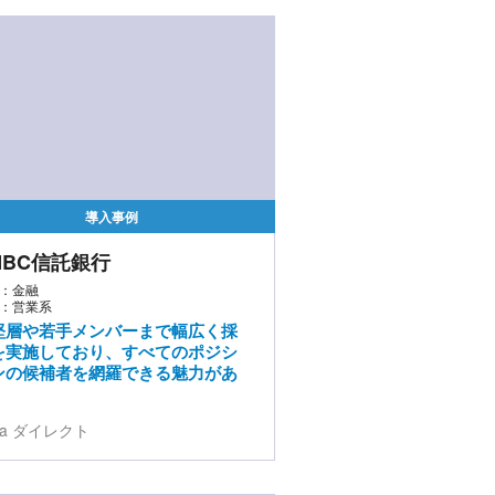
導入事例
MBC信託銀行
：金融
：営業系
堅層や若手メンバーまで幅広く採
を実施しており、すべてのポジシ
ンの候補者を網羅できる魅力があ
da ダイレクト