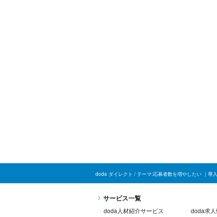
doda ダイレクト / テーマ:応募者数を増やしたい
サービス一覧
doda人材紹介
サービス
doda求