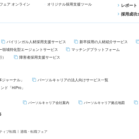
職フェア
オンライン
オリジナル
採用支援ツール
レポート
採用成功
バイリンガル人材
採用支援サービス
新卒採用の
人材紹介サービス
ジー領域特化型
エージェントサービス
マッチング
プラットフォーム
行）
障害者採用
支援サービス
人事ジャーナル」
パーソルキャリアの
法人向けサービス一覧
ンド「HiPro」
パーソルキャリア
会社案内
パーソルキャリア
拠点地図
5
ティブ転職
適職・転職フェア