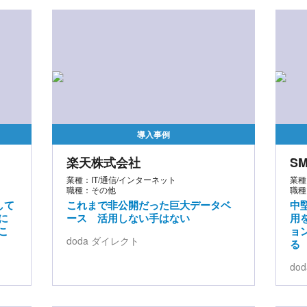
導入事例
楽天株式会社
S
業種：IT/通信/インターネット
業種
職種：その他
職種
して
これまで非公開だった巨大データベ
中
に
ース 活用しない手はない
用
こ
ョ
doda ダイレクト
る
do