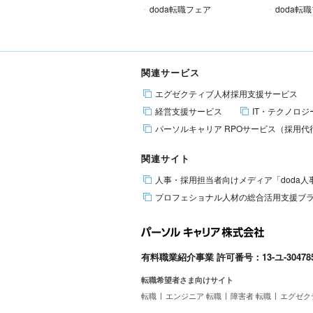
doda転職フェア
doda転
関連サービス
エグゼクティブ人材
採用支援サービス
経営支援
サービス
IT・テクノロ
パーソルキャリア
RPOサービス（採用代
関連サイト
人事・採用担当者向けメディア
「doda
プロフェショナル人材の総合活用支援
ブラ
有料職業紹介事業 許可番号：13-ユ-30478
転職希望者さま向けサイト
転職
エンジニア 転職
障害者 転職
エグゼク