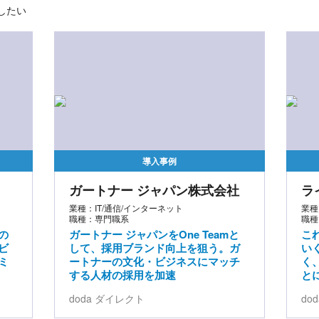
したい
導入事例
ガートナー ジャパン株式会社
ラ
業種：IT/通信/インターネット
業種
職種：専門職系
職種
の
ガートナー ジャパンをOne Teamと
こ
ビ
して、採用ブランド向上を狙う。ガ
い
ミ
ートナーの文化・ビジネスにマッチ
く
する人材の採用を加速
と
doda ダイレクト
do