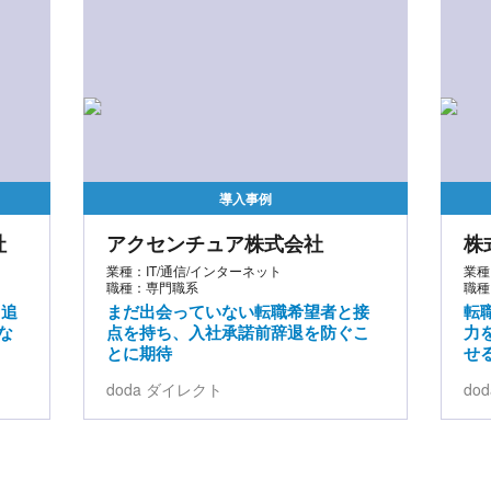
導入事例
社
アクセンチュア株式会社
株
業種：IT/通信/インターネット
業種
職種：専門職系
職種
 追
まだ出会っていない転職希望者と接
転
な
点を持ち、入社承諾前辞退を防ぐこ
力
とに期待
せ
doda ダイレクト
do