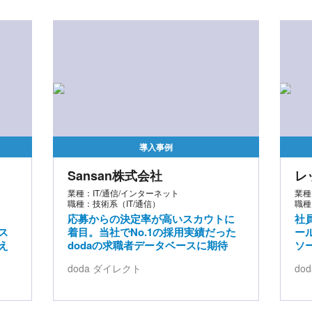
導入事例
Sansan株式会社
レ
業種：IT/通信/インターネット
業種
職種：技術系（IT/通信）
職種
応募からの決定率が高いスカウトに
社
ス
着目。当社でNo.1の採用実績だった
ー
え
dodaの求職者データベースに期待
ソ
doda ダイレクト
do