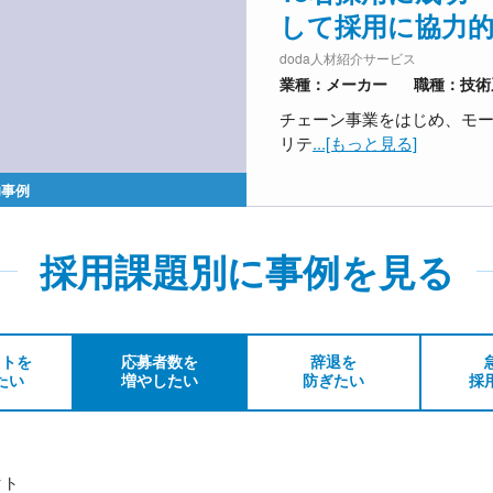
して採用に協力的に
doda人材紹介サービス
業種：メーカー
職種：技術
チェーン事業をはじめ、モ
リテ
...[もっと見る]
功事例
採用課題別に事例を見る
ストを
応募者数を
辞退を
たい
増やしたい
防ぎたい
採
クト