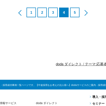
1
2
3
4
5
doda ダイレクト / テーマ
 ｜導入・採用成功事例一覧ページです。【中途採用をお考えの法人様へ】dodaサービスのご案内 - 採
導入・採
人情報
サービス
doda ダイレクト
セミナー