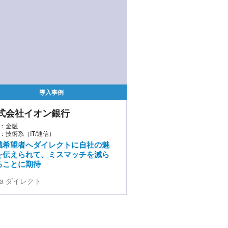
導入事例
式会社イオン銀行
：金融
：技術系（IT/通信）
職希望者へダイレクトに自社の魅
を伝えられて、ミスマッチを減ら
ることに期待
da ダイレクト