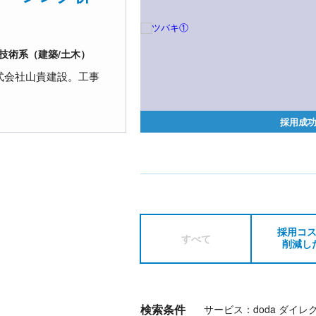
.
技術系（建築/土木）
式会社山貴建設。工事
採用成
採用コ
すべて
削減し
検索条件
サービス：doda ダイレ