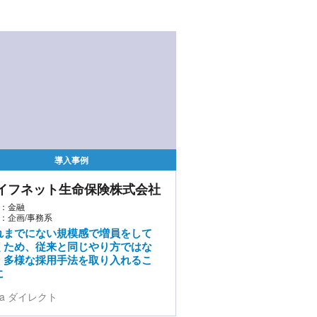
導入事例
イフネット生命保険株式会社
：金融
：企画/事務系
れまでにない規模感で増員をして
くため、従来と同じやり方ではな
、多様な採用手法を取り入れるこ
に
da ダイレクト