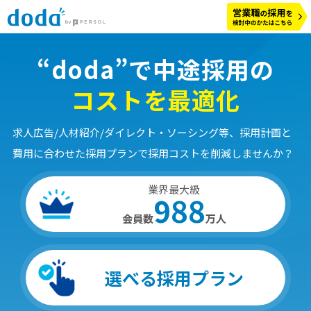
“doda”で中途採用の
コストを最適化
求人広告/人材紹介/ダイレクト・ソーシング等、採用計画と
費用に合わせた採用プランで採用コストを削減しませんか？
業界最大級
988
会員数
万人
選べる
採用プラン