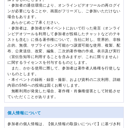
・参加者の通信環境により、オンラインビデオツールの再ログイ
ンが必要になることや、画面がフリーズし、ご参加いただけない
場合もあります。
あらかじめご了承ください。
・参加者は、参加者が本イベントにおいて行った発言（オンライ
ンビデオツールを利用して参加者が投稿したチャットなどのテキ
ストも含む）に係る著作権について、当社に対し、世界的、非独
占的、無償、サブライセンス可能かつ譲渡可能な使用、複製、配
布、公衆送信、改変、編集、二次的著作物の作成、表示及び実行
（宣伝告知等に利用することを含みますが、これに限りません）
に関するライセンスを付与するものとします。
また、かかる使用に際して、参加者は著作者人格権を行使しな
いものとします。
・本イベントの録画・録音・撮影、および資料の二次利用、詳細
内容のSNSへの投稿は固くお断りします。
無断利用が発覚した場合、著作権・肖像権侵害として対処させ
ていただくことがあります。
個人情報について
参加者の個人情報は、【個人情報の取扱いについて】に基づき利