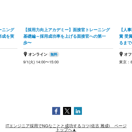
ーニング
【採用力向上アカデミー】面接官トレーニング
【人事
形成を実
基礎編～採用成功率を上げる面接官への第一
賞 受
歩〜
るまで
オンライン
オフ
9/1(火) 14:00〜15:00
東京：8/
ITエンジニア採用でNGなことと成功するコツ(佐古 雅成) ページ
トップへ▲