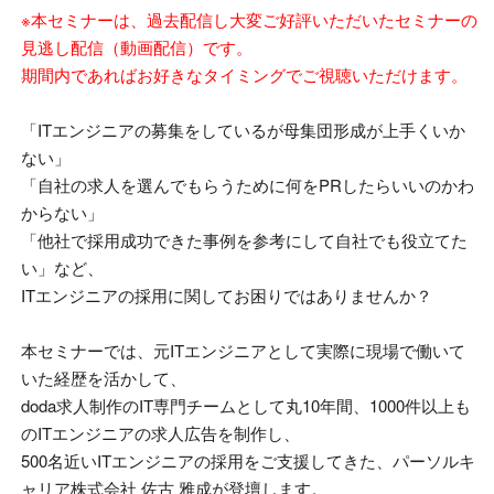
※本セミナーは、過去配信し大変ご好評いただいたセミナーの
見逃し配信（動画配信）です。
期間内であればお好きなタイミングでご視聴いただけます。
「
IT
エンジニアの募集をしているが母集団形成が上手くいか
ない」
「自社の求人を選んでもらうために何を
PR
したらいいのかわ
からない」
「他社で採用成功できた事例を参考にして自社でも役立てた
い」など、
ITエンジニアの採用に関してお困りではありませんか？
本セミナーでは、元
IT
エンジニアとして実際に現場で働いて
いた経歴を活かして、
doda求人制作の
IT
専門チームとして丸
10
年間、
1000
件以上も
の
IT
エンジニアの求人広告を制作し、
500名近い
IT
エンジニアの採用をご支援してきた、パーソルキ
ャリア株式会社 佐古 雅成が登壇します。