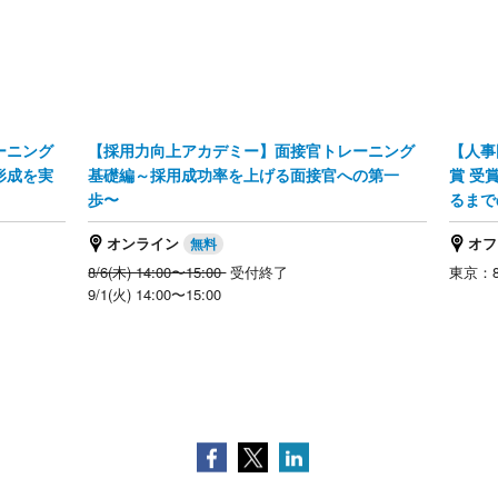
ーニング
【採用力向上アカデミー】面接官トレーニング
【人事
形成を実
基礎編～採用成功率を上げる面接官への第一
賞 受
歩〜
るまで
オンライン
オフ
8/6(木) 14:00〜15:00
受付終了
東京：8/
9/1(火) 14:00〜15:00