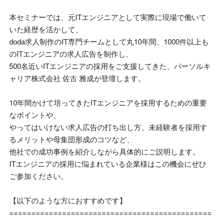
本セミナーでは、元
IT
エンジニアとして実際に現場で働いて
いた経歴を活かして、
doda求人制作の
IT
専門チームとして丸
10
年間、
1000
件以上も
の
IT
エンジニアの求人広告を制作し、
500名近い
IT
エンジニアの採用をご支援してきた、パーソルキ
ャリア株式会社 佐古 雅成が登壇します。
10年間かけて培ってきた
IT
エンジニアを採用するための重要
なポイントや、
やってはいけない求人広告の打ち出し方、未経験者を採用す
るメリットや母集団形成のコツなど、
他社での成功事例を紹介しながら具体的にご説明します。
ITエンジニアの採用に悩まれている企業様はこの機会にぜひ
ご参加ください。
【以下のような方におすすめです】
==============================================