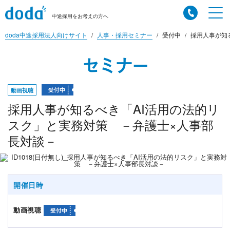
中途採用をお考えの方へ
doda中途採用法人向けサイト
人事・採用セミナー
受付中
採用人事が知る
セミナー
動画視聴
採用人事が知るべき「AI活用の法的リ
スク」と実務対策 －弁護士×人事部
長対談－
開催日時
動画視聴