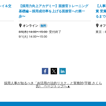
レイ＆交
【採用力向上アカデミー】面接官トレーニング
【人事
】
基礎編～採用成功率を上げる面接官への第一
賞 受
歩〜
るまで
オンライン
オフ
8/6(木) 14:00〜15:00
受付終了
東京：8/
9/1(火) 14:00〜15:00
採用人事が知るべき「AI活用の法的リスク」と実務対(宇都 さくら
氏) ページトップへ▲