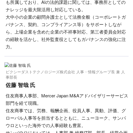
も所属しており、AIの法的課題に関しては、事務所としての
ナレッジを最大限活用し対応している。
大中小の企業の顧問弁護士として法務全般（コーポレートガ
バナンス、契約、コンプライアンス等）をサポートしなが
ら、上場企業を含めた企業の不祥事対応、第三者委員会対応
の経験を活かし、社外監査役としてもガバナンスの強化に注
力。
ピクシーダストテクノロジーズ株式会社 人事・情報グループ長 兼 人
事部長
佐藤 智哉 氏
住友商事人事部、Mercer Japan M&Aアドバイザリーサービス
部門を経て現職。
住友商事では、労務、報酬企画、役員人事、異動、評価、グ
ローバル人事等を担当するとともに、ニューヨーク、サンパ
ウロといった海外での人事経験も豊富。
サンパウロにおいては、人事部 兼 総務IT部 部長、経営企画