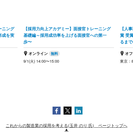
ーニング
【採用力向上アカデミー】面接官トレーニング
【人事
形成を実
基礎編～採用成功率を上げる面接官への第一
賞 受
歩〜
るまで
オンライン
オフ
9/1(火) 14:00〜15:00
東京：8/
これからの製造業の採用を考える(玉井 のり 氏) ページトップへ
▲