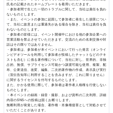
氏名の記載されたネームプレートを着用いただきます。
・参加者間で生じた一切のトラブルに関して、当社は責任を負わ
ないものとします。
・また、イベントの参加に起因して参加者に発生した損害につい
て、当社に故意または重過失がある場合を除き、当社は責任を負
わないものとします。
・参加者の皆様には、イベント開催中における他の参加企業への
営業活動を禁止させていただきます。交流のための名刺交換や対
話はその限りではありません。
・参加者は、参加者が本イベントにおいて行った発言（オンライ
ンビデオツールを利用して参加者が投稿したチャットなどのテキ
ストも含む）に係る著作権について、当社に対し、世界的、非独
占的、無償、サブライセンス可能かつ譲渡可能な使用、複製、配
布、公衆送信、改変、編集、二次的著作物の作成、表示及び実行
（宣伝告知等に利用することを含みますが、これに限りません）
に関するライセンスを付与するものとします。
また、かかる使用に際して、参加者は著作者人格権を行使しない
ものとします。
・本イベントの録画・録音・撮影、および資料の二次利用、詳細
内容のSNSへの投稿は固くお断りします。
無断利用が発覚した場合、著作権・肖像権侵害として対処させて
いただくことがあります。