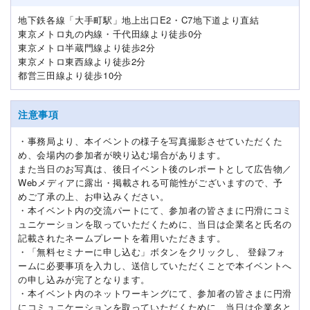
地下鉄各線「大手町駅」地上出口E2・C7地下道より直結
東京メトロ丸の内線・千代田線より徒歩0分
東京メトロ半蔵門線より徒歩2分
東京メトロ東西線より徒歩2分
都営三田線より徒歩10分
注意事項
・事務局より、本イベントの様子を写真撮影させていただくた
め、会場内の参加者が映り込む場合があります。
また当日のお写真は、後日イベント後のレポートとして広告物／
Webメディアに露出・掲載される可能性がございますので、予
めご了承の上、お申込みください。
・本イベント内の交流パートにて、参加者の皆さまに円滑にコミ
ュニケーションを取っていただくために、当日は企業名と氏名の
記載されたネームプレートを着用いただきます。
・「無料セミナーに申し込む」ボタンをクリックし、 登録フォ
ームに必要事項を入力し、送信していただくことで本イベントへ
の申し込みが完了となります。
・本イベント内のネットワーキングにて、参加者の皆さまに円滑
にコミュニケーションを取っていただくために、当日は企業名と