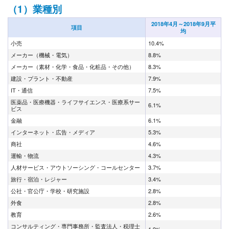
（1）業種別
2018年4月～2018年9月平
項目
均
小売
10.4%
メーカー（機械・電気）
8.8%
メーカー（素材・化学・食品・化粧品・その他）
8.3%
建設・プラント・不動産
7.9%
IT・通信
7.5%
医薬品・医療機器・ライフサイエンス・医療系サー
6.1%
ビス
金融
6.1%
インターネット・広告・メディア
5.3%
商社
4.6%
運輸・物流
4.3%
人材サービス・アウトソーシング・コールセンター
3.7%
旅行・宿泊・レジャー
3.4%
公社・官公庁・学校・研究施設
2.8%
外食
2.8%
教育
2.6%
コンサルティング・専門事務所・監査法人・税理士
1.9%