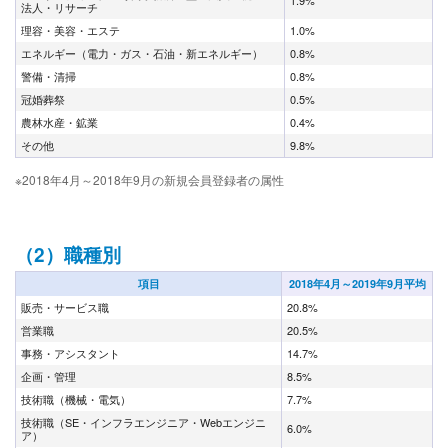
法人・リサーチ
理容・美容・エステ
1.0%
エネルギー（電力・ガス・石油・新エネルギー）
0.8%
警備・清掃
0.8%
冠婚葬祭
0.5%
農林水産・鉱業
0.4%
その他
9.8%
※2018年4月～2018年9月の新規会員登録者の属性
（2）職種別
項目
2018年4月～2019年9月平均
販売・サービス職
20.8%
営業職
20.5%
事務・アシスタント
14.7%
企画・管理
8.5%
技術職（機械・電気）
7.7%
技術職（SE・インフラエンジニア・Webエンジニ
6.0%
ア）