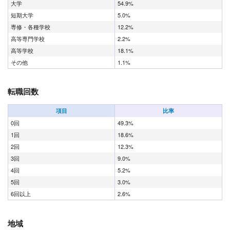
大学
54.9%
短期大学
5.0%
専修・各種学校
12.2%
高等専門学校
2.2%
高等学校
18.1%
その他
1.1%
転職回数
項目
比率
0回
49.3%
1回
18.6%
2回
12.3%
3回
9.0%
4回
5.2%
5回
3.0%
6回以上
2.6%
地域