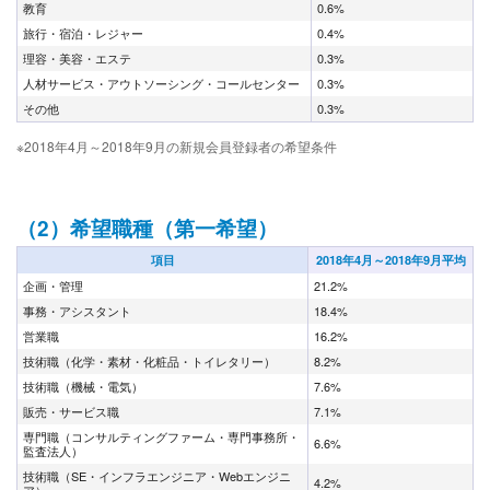
教育
0.6%
旅行・宿泊・レジャー
0.4%
理容・美容・エステ
0.3%
人材サービス・アウトソーシング・コールセンター
0.3%
その他
0.3%
※2018年4月～2018年9月の新規会員登録者の希望条件
（2）希望職種（第一希望）
項目
2018年4月～2018年9月平均
企画・管理
21.2%
事務・アシスタント
18.4%
営業職
16.2%
技術職（化学・素材・化粧品・トイレタリー）
8.2%
技術職（機械・電気）
7.6%
販売・サービス職
7.1%
専門職（コンサルティングファーム・専門事務所・
6.6%
監査法人）
技術職（SE・インフラエンジニア・Webエンジニ
4.2%