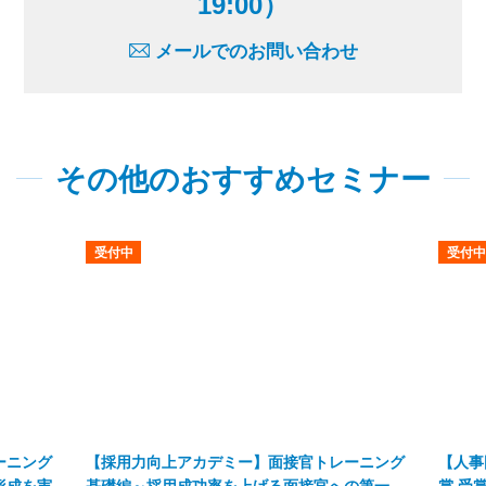
19:00）
メールでのお問い合わせ
その他のおすすめセミナー
受付中
受付中
ーニング
【採用力向上アカデミー】面接官トレーニング
【人事
形成を実
基礎編～採用成功率を上げる面接官への第一
賞 受