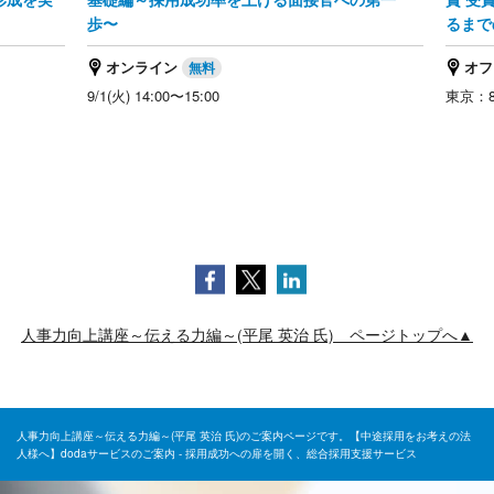
歩〜
るまで
オンライン
オフ
9/1(火) 14:00〜15:00
東京：8/
人事力向上講座～伝える力編～(平尾 英治 氏) ページトップへ▲
人事力向上講座～伝える力編～(平尾 英治 氏)のご案内ページです。【中途採用をお考えの法
人様へ】dodaサービスのご案内 - 採用成功への扉を開く、総合採用支援サービス