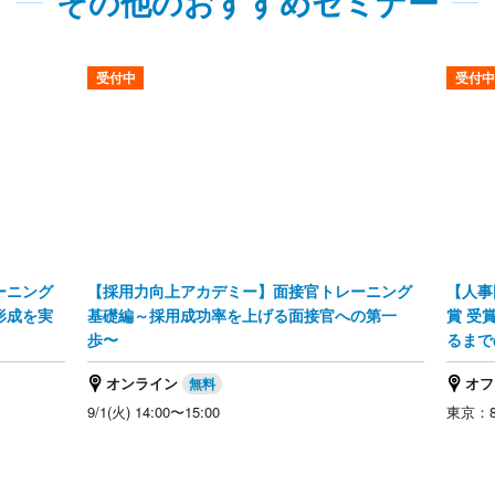
その他のおすすめセミナー
受付中
受付中
ーニング
【採用力向上アカデミー】面接官トレーニング
【人事
形成を実
基礎編～採用成功率を上げる面接官への第一
賞 受
歩〜
るまで
オンライン
オフ
9/1(火) 14:00〜15:00
東京：8/