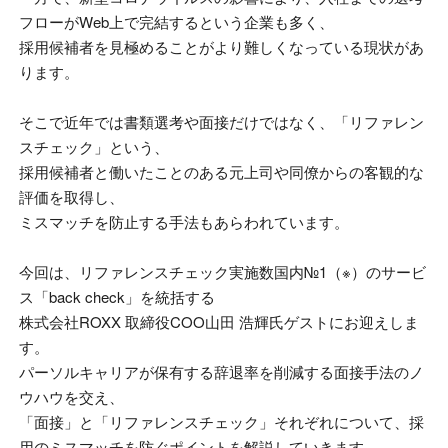
フローが
Web
上で完結するという企業も多く、
採用候補者を見極めることがより難しくなっている現状があ
ります。
そこで近年では書類選考や面接だけではなく、「リファレン
スチェック」という、
採用候補者と働いたことのある元上司や同僚からの客観的な
評価を取得し、
ミスマッチを防止する手法もあらわれています。
今回は、リファレンスチェック実施数国内№
1（※）
のサービ
ス「
back check
」を統括する
株式会社
ROXX
取締役
COO
山田 浩輝氏ゲストにお迎えしま
す。
パーソルキャリアが保有する辞退率を削減する面接手法のノ
ウハウを交え、
「面接」と「リファレンスチェック」それぞれについて、採
用のミスマッチを防ぐポイントを解説していきます。