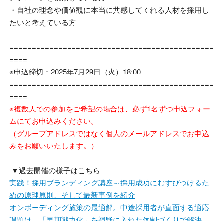
・自社の理念や価値観に本当に共感してくれる人材を採用し
たいと考えている方
==============================================
====
※申込締切：
2025
年7月29日（火）
18:00
==============================================
====
※複数人での参加をご希望の場合は、必ず1名ずつ申込フォー
ムにてお申込みください。
（グループアドレスではなく個人のメールアドレスでお申込
みをお願いいたします。）
▼過去開催の様子はこちら
実践！採用ブランディング講座～採用成功にむすびつけるた
めの原理原則、そして最新事例を紹介
オンボーディング施策の最適解。中途採用者が直面する適応
課題は、「早期戦力化」を視野に入れた体制づくりで解決