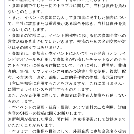
・参加者間で生じた一切のトラブルに関して、当社は責任を負わ
ないものとします。
・また、イベントの参加に起因して参加者に発生した損害につい
て、当社に故意または重過失がある場合を除き、当社は責任を負
わないものとします。
・参加者の皆様には、イベント開催中における他の参加企業への
営業活動を禁止させていただきます。交流のための名刺交換や対
話はその限りではありません。
・参加者は、参加者が本イベントにおいて行った発言（オンライ
ンビデオツールを利用して参加者が投稿したチャットなどのテキ
ストも含む）に係る著作権について、当社に対し、世界的、非独
占的、無償、サブライセンス可能かつ譲渡可能な使用、複製、配
布、公衆送信、改変、編集、二次的著作物の作成、表示及び実行
（宣伝告知等に利用することを含みますが、これに限りません）
に関するライセンスを付与するものとします。
また、かかる使用に際して、参加者は著作者人格権を行使しない
ものとします。
・本イベントの録画・録音・撮影、および資料の二次利用、詳細
内容のSNSへの投稿は固くお断りします。
無断利用が発覚した場合、著作権・肖像権侵害として対処させて
いただくことがあります。
・本セミナーの集客を目的として、外部企業に参加企業名を提供