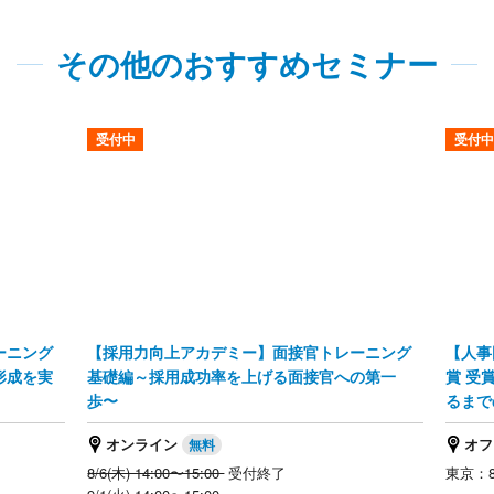
その他のおすすめセミナー
受付中
受付中
ーニング
【採用力向上アカデミー】面接官トレーニング
【人事
形成を実
基礎編～採用成功率を上げる面接官への第一
賞 受
歩〜
るまで
オンライン
オフ
8/6(木) 14:00〜15:00
受付終了
東京：8/