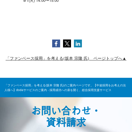
9/1(火) 14:00〜15:00
「ファンベース採用」を考える(坂本 宗隆 氏) ページトップへ▲
「ファンベース採用」を考える(坂本 宗隆 氏)のご案内ページです。【中途採用をお考えの法
人様へ】dodaサービスのご案内 - 採用成功への扉を開く、総合採用支援サービス
お問い合わせ・
資料請求