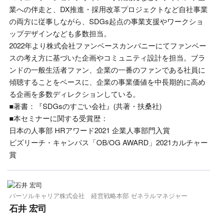
業への伴走と、DX推進・採用改革プロジェクトなど自社事業
の両方に従事しながら、SDGs起点の事業支援やワークショ
ップデザインなども多数担当。
2022年より株式会社ファンベースカンパニーにてファンベー
スの考え方に基づいた企画やコミュニティ設計を担当。ブラ
ンドの一般生活者ファン、企業の一番のファンである社員に
傾聴することをベースに、企業の事業価値を中長期的に高め
る企画を多数ディレクションしている。
■著書：『SDGsのすごい会社』(共著・扶桑社)
■本セミナーに関する受賞歴：
日本の人事部 HRアワード2021 企業人事部門入賞
ビズリーチ・キャンパス「OB/OG AWARD」2021カルチャー
賞
パーソルキャリア株式会社 経営戦略本部 ゼネラルマネジャー
石井 宏司