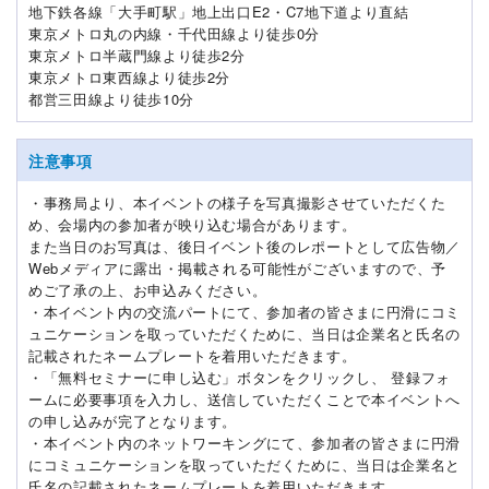
地下鉄各線「大手町駅」地上出口E2・C7地下道より直結
東京メトロ丸の内線・千代田線より徒歩0分
東京メトロ半蔵門線より徒歩2分
東京メトロ東西線より徒歩2分
都営三田線より徒歩10分
注意事項
・事務局より、本イベントの様子を写真撮影させていただくた
め、会場内の参加者が映り込む場合があります。
また当日のお写真は、後日イベント後のレポートとして広告物／
Webメディアに露出・掲載される可能性がございますので、予
めご了承の上、お申込みください。
・本イベント内の交流パートにて、参加者の皆さまに円滑にコミ
ュニケーションを取っていただくために、当日は企業名と氏名の
記載されたネームプレートを着用いただきます。
・「無料セミナーに申し込む」ボタンをクリックし、 登録フォ
ームに必要事項を入力し、送信していただくことで本イベントへ
の申し込みが完了となります。
・本イベント内のネットワーキングにて、参加者の皆さまに円滑
にコミュニケーションを取っていただくために、当日は企業名と
氏名の記載されたネームプレートを着用いただきます。