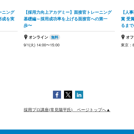
ーニング
【採用力向上アカデミー】面接官トレーニング
【人事
形成を実
基礎編～採用成功率を上げる面接官への第一
賞 受
歩〜
るまで
オンライン
オフ
9/1(火) 14:00〜15:00
東京：8/
採用プロ講座(常見陽平氏) ページトップへ▲