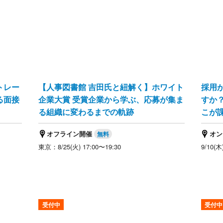
トレー
【人事図書館 吉田氏と紐解く】ホワイト
採用
る面接
企業大賞 受賞企業から学ぶ、応募が集ま
すか
る組織に変わるまでの軌跡
こが
オフライン開催
オン
東京：8/25(火) 17:00〜19:30
9/10(木
受付中
受付中