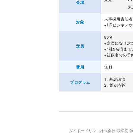
会場
東
人事採用責任者
対象
※HRビジネス
80名
※定員になり次
定員
※1社2名様ま
※複数名での予
費用
無料
1. 基調講演
プログラム
2. 質疑応答
ダイドードリンコ株式会社 取締役 