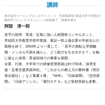
講師
株式会社ラーニングエンタテイメント 代表取締役 筑波大学大学院(行
動科学/ストレスマネジメント領域)修了 保健学修士
阿部 淳一郎
若手の採用・育成・定着に強い人材開発コンサルタント。
早稲田大学教育学部卒業後、東証一部上場企業や学校法人の
勤務を経て、2004年より一貫して、「若手の無駄な早期離
職・メンタル不調を減らし、どう能力を引き出すか？」を軸
に据えた採用・育成領域での事業を展開。
企業、行政、大学等での研修登壇実績は約1700本。採用支
援・定着支援実績30社。『これからの教え方の教科書（明日
香出版社）』など著書４冊。『NHK』『日経新聞』『読売新
聞』『日経アソシエ』『週刊ＳＰＡ』など取材実績も多数。