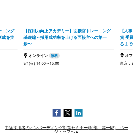
ーニング
【採用力向上アカデミー】面接官トレーニング
【人事
形成を実
基礎編～採用成功率を上げる面接官への第一
賞 受
歩〜
るまで
オンライン
オフ
9/1(火) 14:00〜15:00
東京：8/
中途採用者のオンボーディング対策セミナー(阿部 淳一郎) ペー
ジトップへ▲