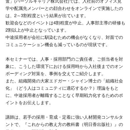
査」
(
パーソルキャリア株式会社
)
では、入社前のオフィス見
学や配属先メンバーとの顔合わせをオンラインで実施したの
は、
2
～
3
割程度という結果が出ています。
歓迎会などのイベントは
4
割程度が中止、人事部主導の研修も
2
割以上が中止となっています。
中途採用者が会社に馴染むための機会がなくなり、対面での
コミュニケーション機会も減っているのが現状です。
本セミナーでは、人事・採用部門のご責任者、ご担当者を対
象に、こうした環境下における採用時から入社後までのオン
ボーディング対策を、事例を交えてご紹介します。
また、組織開発の大家エドガー・シャイン博士の「組織社会
化」（どう人はコミュニティに適応するか？）理論をもと
に、中途採用者が離職することなく早期戦力化するためのポ
イントをお伝えします。
講師は、若手の採用・育成・定着に強い人材開発コンサルタ
ントで、『これからの教え方の教科書（明日香出版社）』の