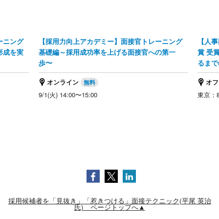
ーニング
【採用力向上アカデミー】面接官トレーニング
【人事
形成を実
基礎編～採用成功率を上げる面接官への第一
賞 受
歩〜
るまで
オンライン
オフ
9/1(火) 14:00〜15:00
東京：8/
採用候補者を「見抜き」「惹きつける」面接テクニック(平尾 英治
氏) ページトップへ▲