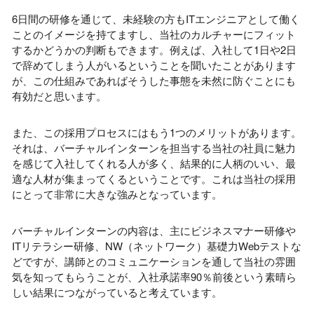
6日間の研修を通じて、未経験の方も
IT
エンジニアとして働く
ことのイメージを持てますし、当社のカルチャーにフィット
するかどうかの判断もできます。例えば、入社して
1
日や
2
日
で辞めてしまう人がいるということを聞いたことがあります
が、この仕組みであればそうした事態を未然に防ぐことにも
有効だと思います。
また、この採用プロセスにはもう
1
つのメリットがあります。
それは、バーチャルインターンを担当する当社の社員に魅力
を感じて入社してくれる人が多く、結果的に人柄のいい、最
適な人材が集まってくるということです。これは当社の採用
にとって非常に大きな強みとなっています。
バーチャルインターンの内容は、主にビジネスマナー研修や
IT
リテラシー研修、
NW
（ネットワーク）基礎力
Web
テストな
どですが、講師とのコミュニケーションを通して当社の雰囲
気を知ってもらうことが、入社承諾率
90
％前後という素晴ら
しい結果につながっていると考えています。