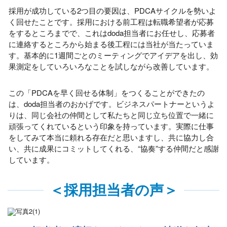
採用が成功している
2
つ目の要因は、
PDCA
サイクルを勢いよ
く回せたことです。採用における前工程は転職希望者が応募
をするところまでで、これは
doda
担当者にお任せし、応募者
に連絡するところから始まる後工程には当社が当たっていま
す。基本的に
1
週間ごとのミーティングでアイデアを出し、効
果測定をしていろいろなことを試しながら改善しています。
この「
PDCA
を早く回せる体制」をつくることができたの
は、
doda
担当者のおかげです。ビジネスパートナーというよ
りは、同じ会社の仲間として私たちと同じ立ち位置で一緒に
頑張ってくれているという印象を持っています。実際に仕事
をしてみて本当に頼れる存在だと思いますし、共に協力し合
い、共に成果にコミットしてくれる、“協奏”する仲間だと感謝
しています。
＜採用担当者の声＞