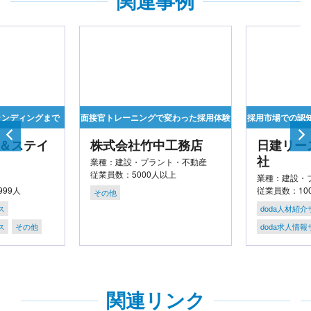
関連事例
ランディングまで
面接官トレーニングで変わった採用体験
採用市場での認
＆ステイ
株式会社竹中工務店
日建リー
社
業種：建設・プラント・不動産
従業員数：5000人以上
業種：建設・
999人
従業員数：100
その他
ス
doda人材紹
ス
その他
doda求人情
関連リンク