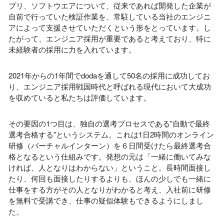
プリ、ソフトウエアについて、従来であれば開発した企業が
自前で行っていた検証作業を、常駐している当社のエンジニ
アによって支援させていただくという形をとっています。し
たがって、エンジニア採用が重要であると考えており、特に
未経験者の採用に力を入れています。
2021年からの
1
年間で
doda
を通して
50
名の採用に成功してお
り、エンジニア採用戦国時代と呼ばれる現代において大成功
を収めていると私たちは評価しています。
その要因の
1
つ目は、独自の選考プロセスである”自動で最終
選考合格する”というシステム。これは
1
日
2
時間のオンライン
研修（バーチャルインターン）を６日間受けたら最終選考合
格となるという仕組みです。発想の元は「一緒に働いてみな
ければ、人となりはわからない」ということ。長時間面接し
たり、何回も面接したりするよりも、ほんの少しでも一緒に
仕事をする方がその人となりがわかると考え、入社前に研修
を無料で受講でき、仕事の疑似体験もできるようにしまし
た。