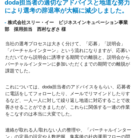
doda担当者の適切なアドバイスと地道な努力
により選考の辞退率が大幅に減少しました。
株式会社スリー・イー ビジネスインキュベーション事業
部 採用担当 西村なぎさ 様
当社の選考プロセスは大きく分けて、「応募」「説明会」
「バーチャルインターン」という流れになりますが、応募い
ただいてから説明会に誘導する期間での離脱と、説明会から
バーチャルインターンに参加いただくまでの期間での離脱が
課題でした。
これについては、
doda
担当者のアドバイスをもらい、応募者
に電話をしてフォローしたり、メールでリマインドしたりす
るなど、一人一人に対して繰り返し地道に対応することで改
善させることができましたが、これらに関係する一連の作業
をこなすのは本当に大変でした。
連絡が取れる人
/
取れない人の整理や、「バーチャルインター
ン」の定員の設定や人数把握、集客後の社内運用フローの問