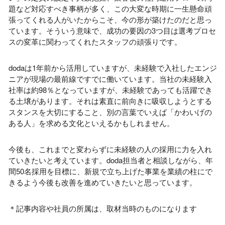
題など対応すべき事柄が多く、この大変な時期に一生懸命頑
張ってくれる人がいたからこそ、今の形が築けたのだと思っ
ています。そういう意味で、成功の要因の
3
つ目は選考プロセ
スの変革に関わってくれたスタッフの頑張りです。
dodaは
1
年前から活用していますが、未経験で入社したエンジ
ニアが現場の最前線ですでに働いています。当社の未経験入
社率は約
98
％となっていますが、未経験であっても活躍でき
る土壌があります。それは素直に前向きに吸収しようとする
スタンスを大切にすること、別の言葉でいえば「かわいげの
ある人」を求める文化といえるかもしれません。
今後も、これまでと変わらずに未経験の人の採用に力を入れ
ていきたいと考えています。
doda
担当者と相談しながら、年
間
50
名採用を目標に、新規で立ち上げた事業を業績の柱にで
きるよう今後も改善を進めていきたいと思っています。
＊記事内容や社員の所属は、取材当時のものになります