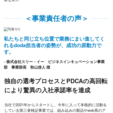
＜事業責任者の声＞
私たちと同じ立ち位置で業務にまい進してく
れるdoda担当者の姿勢が、成功の原動力で
す。
株式会社スリー・イー ビジネスインキュベーション事業
部 事業部長 秋山啓人 様
独自の選考プロセスとPDCAの高回転
により驚異の入社承諾率を達成
当社で
2021
年からスタートし、今年に入って本格的に活動を
している第三者検証事業では、組み込みの製品や
web
系のア