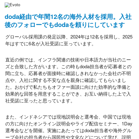
doda経由で年間12名の海外人材を採用。入社
後のフォローでもdodaを頼りにしています
グローバル採用課の発足以降、2024年は12名を採用し、2025
年はすでに6名が入社受諾に至っています。
直近の例では、インフラ関連の技術や日本語力が当社のニー
ズと合致した方がいます。この時もdoda担当者が応募者との
間に立ち、応募者が面接時に確認しきれなかった会社の不明
点や、入社に関する不安な点を親身に確認してもらいまし
た。おかげで私たちもオファー面談に向けた効率的な準備と
効果的な回答を用意することができ、お互い納得した上で入
社受諾に至ったと思っています。
また、インドネシアでは現地説明会と選考会、中国では現地
の方に向けたオンライン説明会やライブ配信セミナー、1Day
選考会などを開催。実施にあたってはdoda担当者や海外グル
ープ会社の担当者から国民性や文化などについて学び、説明