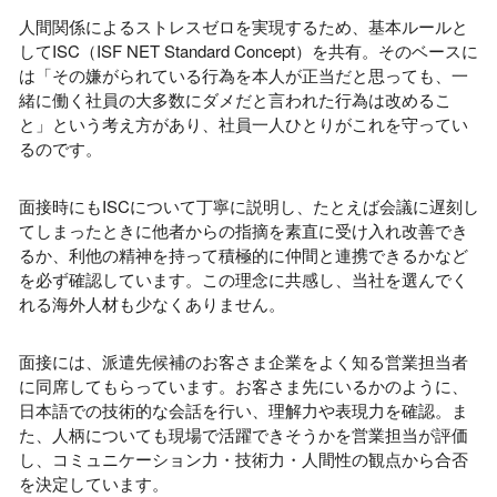
人間関係によるストレスゼロを実現するため、基本ルールと
してISC（ISF NET Standard Concept）を共有。そのベースに
は「その嫌がられている行為を本人が正当だと思っても、一
緒に働く社員の大多数にダメだと言われた行為は改めるこ
と」という考え方があり、社員一人ひとりがこれを守ってい
るのです。
面接時にもISCについて丁寧に説明し、たとえば会議に遅刻し
てしまったときに他者からの指摘を素直に受け入れ改善でき
るか、利他の精神を持って積極的に仲間と連携できるかなど
を必ず確認しています。この理念に共感し、当社を選んでく
れる海外人材も少なくありません。
面接には、派遣先候補のお客さま企業をよく知る営業担当者
に同席してもらっています。お客さま先にいるかのように、
日本語での技術的な会話を行い、理解力や表現力を確認。ま
た、人柄についても現場で活躍できそうかを営業担当が評価
し、コミュニケーション力・技術力・人間性の観点から合否
を決定しています。