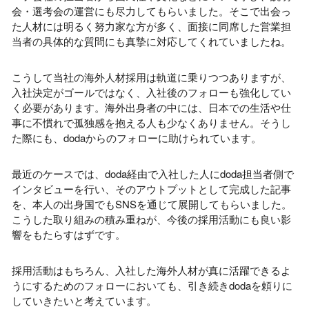
会・選考会の運営にも尽力してもらいました。そこで出会っ
た人材には明るく努力家な方が多く、面接に同席した営業担
当者の具体的な質問にも真摯に対応してくれていましたね。
こうして当社の海外人材採用は軌道に乗りつつありますが、
入社決定がゴールではなく、入社後のフォローも強化してい
く必要があります。海外出身者の中には、日本での生活や仕
事に不慣れで孤独感を抱える人も少なくありません。そうし
た際にも、dodaからのフォローに助けられています。
最近のケースでは、doda経由で入社した人にdoda担当者側で
インタビューを行い、そのアウトプットとして完成した記事
を、本人の出身国でもSNSを通じて展開してもらいました。
こうした取り組みの積み重ねが、今後の採用活動にも良い影
響をもたらすはずです。
採用活動はもちろん、入社した海外人材が真に活躍できるよ
うにするためのフォローにおいても、引き続きdodaを頼りに
していきたいと考えています。