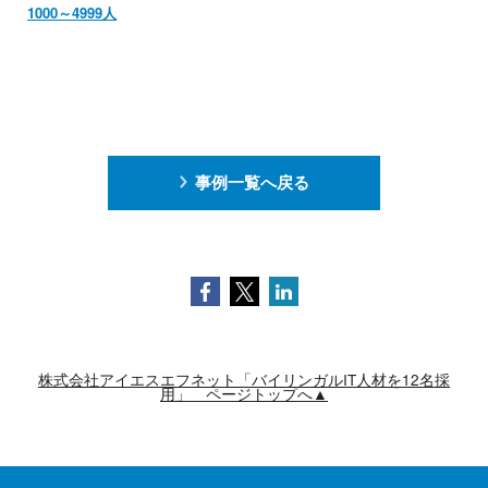
1000～4999人
事例一覧へ戻る
Facebook
Twitter
LinkedIn
株式会社アイエスエフネット「バイリンガルIT人材を12名採
用」 ページトップへ▲