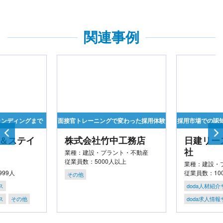
関連事例
トレーニングで変わった採用体験
採用市場での認知度の壁を乗り越える！
式会社竹中工務店
日建リース工業株式会
社
：建設・プラント・不動産
員数：5000人以上
業種：建設・プラント・不動産
従業員数：1000～4999人
の他
doda人材紹介サービス
doda求人情報サービス
その他