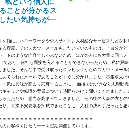
、私という個人に
ることが分かるス
したい気持ちが一
件を軸に、ハローワークや求人サイト、人材紹介サービスなどを利
見る程度。そのスカウトメールも、たいていのものは、「自分がど
レートのような内容でしか来ないため、ほかの人にも大量に同じメ
働いており、何社も面接を入れることができなかったため、私に興
りました。そんな中で受け取ったロンビックからのスカウトメール
にあてられたメールであることがすぐに分かりました。募集求人は
、一気に興味が高まり応募することに。 面接ではいきなり志望動
のキャリアや転職の背景について時間をかけて聞いてくれました。
もらえたため、意向が高まっていきました。その後の人事の方との
たり、直接不安要素を払拭できたことも、入社の決め手だったと思
＝＝＝＝＝＝＝＝＝＝＝＝＝＝＝＝＝＝＝＝＝＝
人のお客様向けセミナーを定期開催しています。