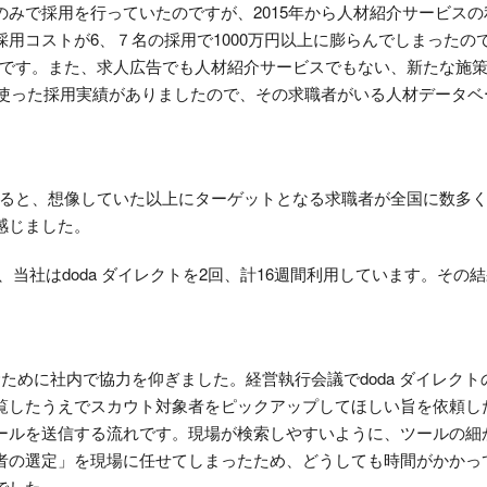
のみで採用を行っていたのですが、2015年から人材紹介サービス
用コストが6、７名の採用で1000万円以上に膨らんでしまったの
目的です。また、求人広告でも人材紹介サービスでもない、新たな施
スを使った採用実績がありましたので、その求職者がいる人材データ
てみると、想像していた以上にターゲットとなる求職者が全国に数多
感じました。
に、当社はdoda ダイレクトを2回、計16週間利用しています。そ
ために社内で協力を仰ぎました。経営執行会議でdoda ダイレク
覧したうえでスカウト対象者をピックアップしてほしい旨を依頼し
ールを送信する流れです。現場が検索しやすいように、ツールの細
者の選定」を現場に任せてしまったため、どうしても時間がかかっ
でした。