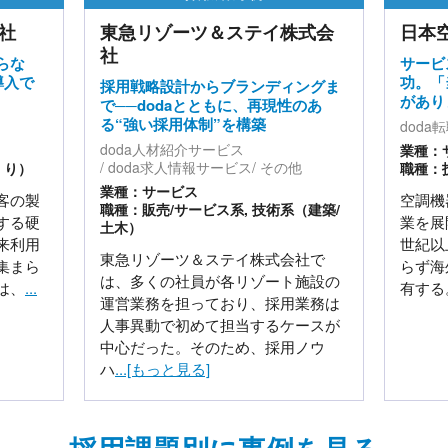
社
東急リゾーツ＆ステイ株式会
日本
社
らな
サービ
導入で
功。「
採用戦略設計からブランディングま
があり
で──dodaとともに、再現性のあ
る“強い採用体制”を構築
doda
doda人材紹介サービス
業種：
doda求人情報サービス
その他
くり）
職種：
業種：サービス
客の製
空調機
職種：販売/サービス系, 技術系（建築/
する硬
業を展
土木）
来利用
世紀以
東急リゾーツ＆ステイ株式会社で
集まら
らず海
は、多くの社員が各リゾート施設の
は、
...
有する
運営業務を担っており、採用業務は
人事異動で初めて担当するケースが
中心だった。そのため、採用ノウ
ハ
...[もっと見る]