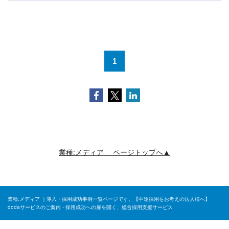
1
Facebook
Twitter
LinkedIn
業種:メディア ページトップへ▲
業種:メディア ｜導入・採用成功事例一覧ページです。【中途採用をお考えの法人様へ】
dodaサービスのご案内 - 採用成功への扉を開く、総合採用支援サービス