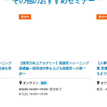
その他のおすすめセミナー
受付中
受付中
ーニング
【採用力向上アカデミー】面接官トレーニング
【人事
形成を実
基礎編～採用成功率を上げる面接官への第一
賞 受
歩〜
るまで
オンライン
オフ
8/6(木) 14:00〜15:00
受付終了
東京：8/
9/1(火) 14:00〜15:00