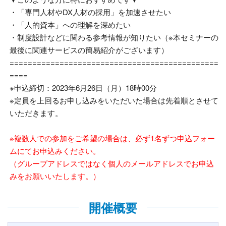
・「専門人材や
DX
人材の採用」を加速させたい
・「人的資本」への理解を深めたい
・制度設計などに関わる参考情報が知りたい（※本セミナーの
最後に関連サービスの簡易紹介がございます）
==============================================
====
※申込締切：
2023
年
6
月
26
日（月）
18
時
00
分
※定員を上回るお申し込みをいただいた場合は先着順とさせて
いただきます。
※複数人での参加をご希望の場合は、必ず1名ずつ申込フォー
ムにてお申込みください。
（グループアドレスではなく個人のメールアドレスでお申込
みをお願いいたします。）
開催概要