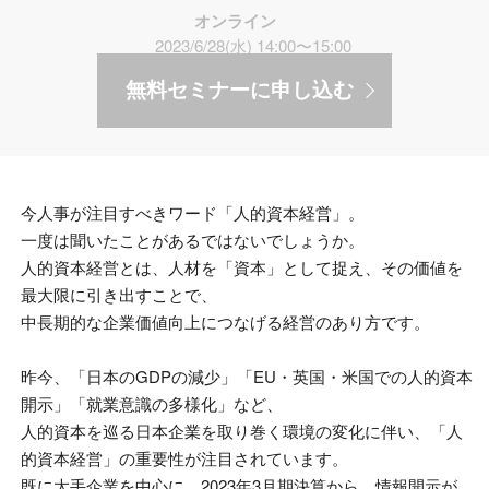
オンライン
2023/6/28(水) 14:00〜15:00
無料セミナーに申し込む
今人事が注目すべきワード「人的資本経営」。
一度は聞いたことがあるではないでしょうか。
人的資本経営とは、⼈材を「資本」として捉え、その価値を
最⼤限に引き出すことで、
中⻑期的な企業価値向上につなげる経営のあり⽅です。
昨今、「日本の
GDP
の減少」「
EU
・英国・米国での人的資本
開示」「就業意識の多様化」など、
人的資本を巡る日本企業を取り巻く環境の変化に伴い、「人
的資本経営」の重要性が注目されています。
既に大手企業を中心に、
2023
年
3
月期決算から、情報開示が