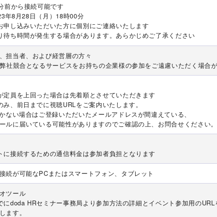
0分前から接続可能です
23年8月28日（月）18時00分
お申し込みいただいた方に個別にご連絡いたします
り待ち時間が発生する場合があります。あらかじめご了承ください
、担当者、および経営層の方々
や弊社競合となるサービスをお持ちの企業様の参加をご遠慮いただく場合
が定員を上回った場合は先着順とさせていただきます
のみ、前日までに視聴URLをご案内いたします。
かない場合はご登録いただいたメールアドレスが間違えている、
ールに届いている可能性がありますのでご確認の上、お問合せください
トに接続するための通信料金は参加者負担となります
接続が可能なPCまたはスマートフォン、タブレット
オツール
でにdoda HRセミナー事務局より参加方法の詳細とイベント参加用のUR
します。