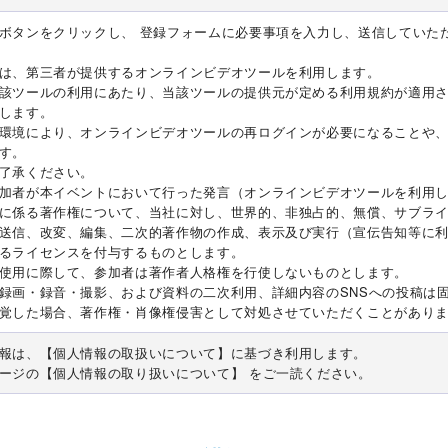
ボタンをクリックし、 登録フォームに必要事項を入力し、送信していた
は、第三者が提供するオンラインビデオツールを利用します。
該ツールの利用にあたり、当該ツールの提供元が定める利用規約が適用さ
します。
環境により、オンラインビデオツールの再ログインが必要になることや
す。
了承ください。
加者が本イベントにおいて行った発言（オンラインビデオツールを利用
に係る著作権について、当社に対し、世界的、非独占的、無償、サブラ
送信、改変、編集、二次的著作物の作成、表示及び実行（宣伝告知等に
るライセンスを付与するものとします。
使用に際して、参加者は著作者人格権を行使しないものとします。
録画・録音・撮影、および資料の二次利用、詳細内容のSNSへの投稿は
覚した場合、著作権・肖像権侵害として対処させていただくことがあり
報は、【個人情報の取扱いについて】に基づき利用します。
ージの【個人情報の取り扱いについて】 をご一読ください。