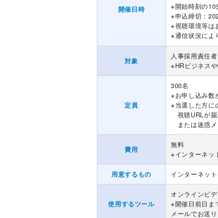
※開始時刻の1
開催日時
※申込締切：20
※視聴環境等は
※通信状況によ
人事採用責任者
対象
※HRビジネス
300名
※お申し込み数
定員
※当選した方に
視聴URLが届
または迷惑メ
無料
費用
※インターネッ
用意するもの
インターネット
オンラインビデ
使用するツール
※開催日前日ま
メールでお送り