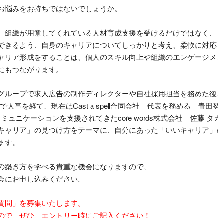
お悩みをお持ちではないでしょうか。
、組織が用意してくれている人材育成支援を受けるだけではなく、
できるよう、自身のキャリアについてしっかりと考え、柔軟に対応
ャリア形成をすることは、個人のスキル向上や組織のエンゲージメ
にもつながります。
グループで求人広告の制作ディレクターや自社採用担当を務めた後
で人事を経て、現在は
Cast a spell
合同会社 代表を務める 青田
コミュニケーションを支援されてきた
core words
株式会社 佐藤 タ
キャリア」の見つけ方をテーマに、自分にあった「いいキャリア」
ます。
の築き方を学べる貴重な機会になりますので、
会にお申し込みください。
質問」を募集いたします。
ので、ぜひ、エントリー時にご記入ください！