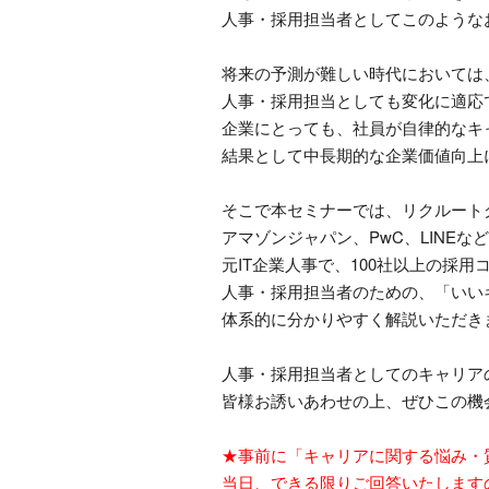
人事・採用担当者としてこのような
将来の予測が難しい時代においては
人事・採用担当としても変化に適応
企業にとっても、社員が自律的なキ
結果として中長期的な企業価値向上
そこで本セミナーでは、リクルート
アマゾンジャパン、
PwC
、
LINE
など
元
IT
企業人事で、
100
社以上の採用
人事・採用担当者のための、「いい
体系的に分かりやすく解説いただき
人事・採用担当者としてのキャリア
皆様お誘いあわせの上、ぜひこの機
★事前に「キャリアに関する悩み・
当日、できる限りご回答いたします