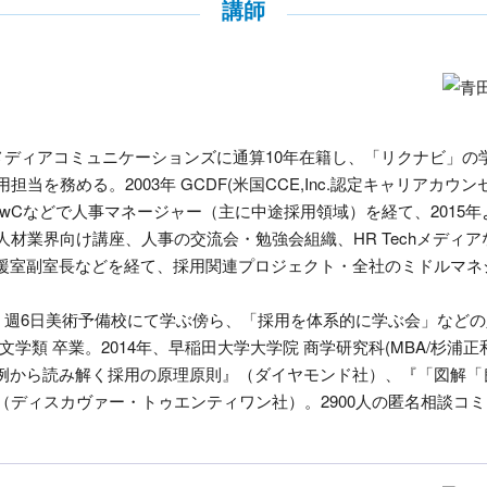
講師
メディアコミュニケーションズに通算10年在籍し、「リクナビ」の
を務める。2003年 GCDF(米国CCE,Inc.認定キャリアカウン
wCなどで人事マネージャー（主に中途採用領域）を経て、2015
材業界向け講座、人事の交流会・勉強会組織、HR Techメディ
人材支援室副室長などを経て、採用関連プロジェクト・全社のミドルマ
、週6日美術予備校にて学ぶ傍ら、「採用を体系的に学ぶ会」など
 人文学類 卒業。2014年、早稲田大学大学院 商学研究科(MBA/杉浦
の事例から読み解く採用の原理原則』（ダイヤモンド社）、『「図解「
（ディスカヴァー・トゥエンティワン社）。2900人の匿名相談コ