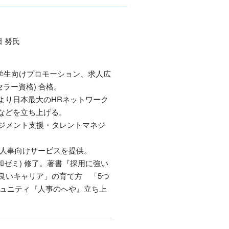
学生向けプロモーション、求人広
セラー資格) 合格。
年より日本最大のHRネットワーク
アなどを立ち上げる。
ネジメント支援・タレントマネジ
の人事向けサービスを提供。
正和ゼミ) 修了。著書『採用に強い
良いキャリア」の育て方 「5つ
ミュニティ『人事のへや』立ち上