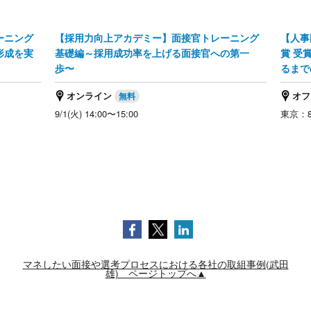
ーニング
【採用力向上アカデミー】面接官トレーニング
【人事
形成を実
基礎編～採用成功率を上げる面接官への第一
賞 受
歩〜
るまで
オンライン
オフ
9/1(火) 14:00〜15:00
東京：8/
マネしたい面接や選考プロセスにおける各社の取組事例(武田
雄) ページトップへ▲