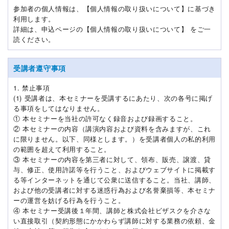
参加者の個人情報は、【個人情報の取り扱いについて】に基づき
利用します。
詳細は、申込ページの【個人情報の取り扱いについて】 をご一
読ください。
受講者遵守事項
1. 禁止事項
(1) 受講者は、本セミナーを受講するにあたり、次の各号に掲げ
る事項をしてはなりません。
① 本セミナーを当社の許可なく録音および録画すること。
② 本セミナーの内容（講演内容および資料を含みますが、これ
に限りません。以下、同様とします。）を受講者個人の私的利用
の範囲を超えて利用すること。
③ 本セミナーの内容を第三者に対して、領布、販売、譲渡、貸
与、修正、使用許諾等を行うこと、およびウェブサイトに掲載す
る等インターネットを通じて公衆に送信すること。当社、講師、
および他の受講者に対する迷惑行為および名誉棄損等、本セミナ
ーの運営を妨げる行為を行うこと。
④ 本セミナー受講後１年間、講師と株式会社ビザスクを介さな
い直接取引（契約形態にかかわらず講師に対する業務の依頼、金