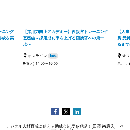
ーニング
【採用力向上アカデミー】面接官トレーニング
【人事
形成を実
基礎編～採用成功率を上げる面接官への第一
賞 受
歩〜
るまで
オンライン
オフ
9/1(火) 14:00〜15:00
東京：8/
デジタル人材育成に使える助成金制度を解説！(田澤 尚廉氏) ペ
ージトップへ▲