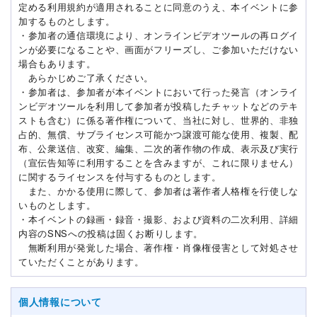
定める利用規約が適用されることに同意のうえ、本イベントに参
加するものとします。
・参加者の通信環境により、オンラインビデオツールの再ログイ
ンが必要になることや、画面がフリーズし、ご参加いただけない
場合もあります。
あらかじめご了承ください。
・参加者は、参加者が本イベントにおいて行った発言（オンライ
ンビデオツールを利用して参加者が投稿したチャットなどのテキ
ストも含む）に係る著作権について、当社に対し、世界的、非独
占的、無償、サブライセンス可能かつ譲渡可能な使用、複製、配
布、公衆送信、改変、編集、二次的著作物の作成、表示及び実行
（宣伝告知等に利用することを含みますが、これに限りません）
に関するライセンスを付与するものとします。
また、かかる使用に際して、参加者は著作者人格権を行使しな
いものとします。
・本イベントの録画・録音・撮影、および資料の二次利用、詳細
内容のSNSへの投稿は固くお断りします。
無断利用が発覚した場合、著作権・肖像権侵害として対処させ
ていただくことがあります。
個人情報について