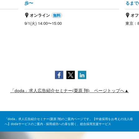
歩〜
るまで
オンライン
オフ
9/1(火) 14:00〜15:00
東京：8/
「doda」求人広告紹介セミナー(栗原 翔) ページトップへ▲
「doda」求人広告紹介セミナー(栗原 翔)のご案内ページです。【中途採用をお考えの法人様
へ】dodaサービスのご案内 - 採用成功への扉を開く、総合採用支援サービス