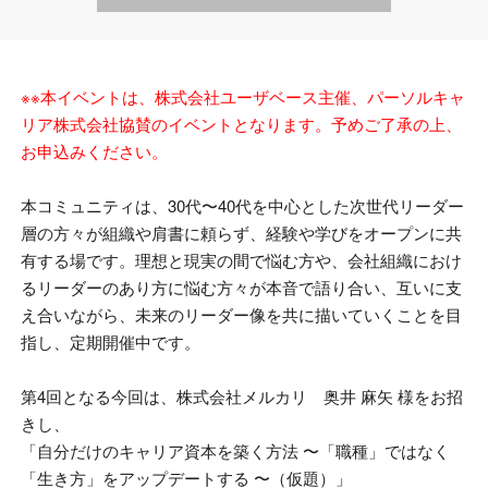
※※本イベントは、株式会社ユーザベース主催、パーソルキャ
リア株式会社
協賛
のイベントとなります。予めご了承の上、
お申込みください
。
本コミュニティは、
30
代〜
40
代を中心とした次世代リーダー
層の方々が組織や肩書に頼らず、経験や学びをオープンに共
有する場です。理想と現実の間で悩む方や、会社組織におけ
るリーダーのあり方に悩む方々が本音で語り合い、互いに支
え合いながら、未来のリーダー像を共に描いていくことを目
指し、定期開催中です。
第
4
回となる今回は、株式会社メルカリ 奥井 麻矢 様をお招
きし、
「
自分だけのキャリア資本を築く方法
〜「職種」ではなく
「生き方」をアップデートする 〜
（仮題）」