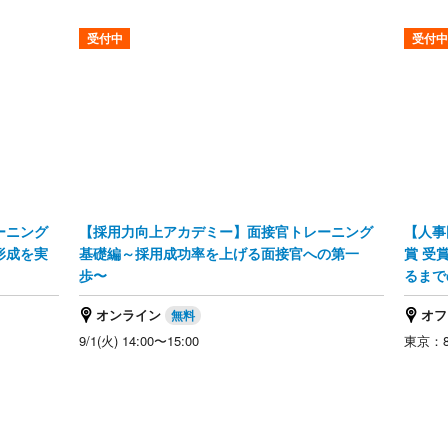
受付中
受付中
ーニング
【採用力向上アカデミー】面接官トレーニング
【人事
形成を実
基礎編～採用成功率を上げる面接官への第一
賞 受
歩〜
るまで
オンライン
オフ
9/1(火) 14:00〜15:00
東京：8/