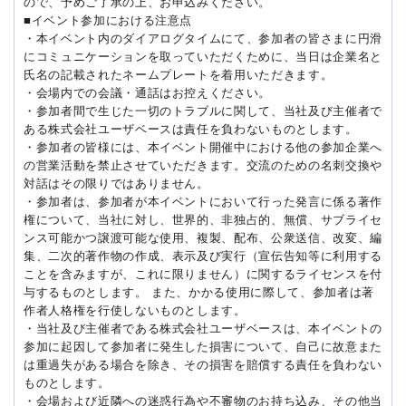
ので、予めご了承の上、お申込みください。
■イベント参加における注意点
・本イベント内のダイアログタイムにて、参加者の皆さまに円滑
にコミュニケーションを取っていただくために、当日は企業名と
氏名の記載されたネームプレートを着用いただきます。
・会場内での会議・通話はお控えください。
・参加者間で生じた一切のトラブルに関して、当社及び主催者で
ある株式会社ユーザベースは責任を負わないものとします。
・参加者の皆様には、本イベント開催中における他の参加企業へ
の営業活動を禁止させていただきます。交流のための名刺交換や
対話はその限りではありません。
・参加者は、参加者が本イベントにおいて行った発言に係る著作
権について、当社に対し、世界的、非独占的、無償、サブライセ
ンス可能かつ譲渡可能な使用、複製、配布、公衆送信、改変、編
集、二次的著作物の作成、表示及び実行（宣伝告知等に利用する
ことを含みますが、これに限りません）に関するライセンスを付
与するものとします。 また、かかる使用に際して、参加者は著
作者人格権を行使しないものとします。
・当社及び主催者である株式会社ユーザベースは、本イベントの
参加に起因して参加者に発生した損害について、自己に故意また
は重過失がある場合を除き、その損害を賠償する責任を負わない
ものとします。
・会場および近隣への迷惑行為や不審物のお持ち込み、その他当