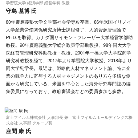
学習院大学 経済学部 経営学科 教授
守島 基博 氏
80年慶應義塾大学文学部社会学専攻卒業。86年米国イリノイ
大学産業労使関係研究所博士課程修了。人的資源管理論で
Ph.D.を取得。カナダ国サイモン・フレーザー大学経営学部助
教授。90年慶應義塾大学総合政策学部助教授、98年同大大学
院経営管理研究科助教授・教授、2001年一橋大学大学院商学
研究科教授を経て、2017年より学習院大学教授、2018年より
同大学副学長。最近は、戦略的人材マネジメント論、特に企
業の競争力に寄与する人材マネジメントのあり方を多様な側
面から研究している。米国を中心とした海外研究専門誌の編
集委員になっており、政府審議会などの委員参加も多数。
富士フイルム株式会社 人事部長 兼 富士フイルムホールディングス株
式会社 人事部 グループ長
座間 康 氏