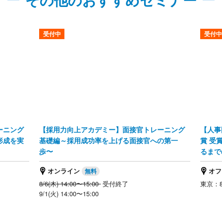
受付中
受付中
ーニング
【採用力向上アカデミー】面接官トレーニング
【人事
形成を実
基礎編～採用成功率を上げる面接官への第一
賞 受
歩〜
るまで
オンライン
オフ
8/6(木) 14:00〜15:00
受付終了
東京：8/
9/1(火) 14:00〜15:00