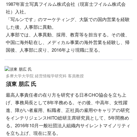
1987年富士写真フイルム株式会社（現富士フイルム株式会
社）入社。
「写ルンです」のマーケティング、大阪での国内営業を経験
した後、人事部に異動。
人事部では、人事異動、採用、教育等を担当する。その後、
中国に海外駐在し、メディカル事業の海外営業を経験し、帰
国後、人事部に戻り、2016年より現職に至る。
多摩大学大学院 経営情報学研究科 客員教授
須東 朋広 氏
最高人事責任者の在り方を研究する日本CHO協会を立ち上
げ、事務局長として8年半務める。その後、中高年、女性躍
進、障がい者雇用、転職者、正社員の雇用やキャリアの研究
をインテリジェンスHITO総研主席研究員として、5年間務め
る。2016年10月一般社団法人組織内サイレントマイノリティ
を立ち上げ、現在に至る。