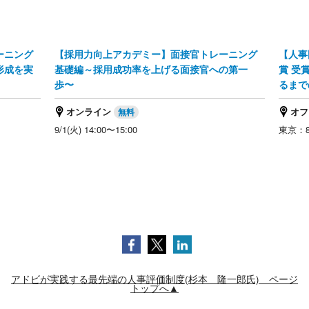
ーニング
【採用力向上アカデミー】面接官トレーニング
【人事
形成を実
基礎編～採用成功率を上げる面接官への第一
賞 受
歩〜
るまで
オンライン
オフ
9/1(火) 14:00〜15:00
東京：8/
アドビが実践する最先端の人事評価制度(杉本 隆一郎氏) ページ
トップへ▲