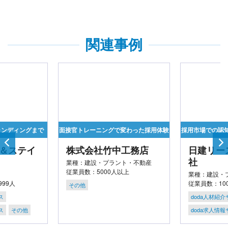
関連事例
ランディングまで
面接官トレーニングで変わった採用体験
採用市場での認
＆ステイ
株式会社竹中工務店
日建リー
社
業種：建設・プラント・不動産
従業員数：5000人以上
業種：建設・
999人
従業員数：100
その他
ス
doda人材紹
ス
その他
doda求人情