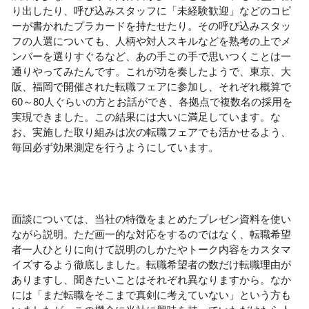
り出したり、呼び込みスタッフに「未経験歓迎」などのコピ
ーが書かれたプラカードを持たせたり。その呼び込みスタッ
フの人選についても、人柄や対人スキルなどを熟考の上でメ
ンバーを選りすぐるなど、あの手この手で思いつくことは一
通りやってみたんです。これが功を奏したようで、東京、大
阪、福岡で開催された転職フェアに参加し、それぞれ概算で
60
～
80
人ぐらいの方とお話ができ、各拠点で複数名の採用を
実現できました。この結果には大いに満足しています。な
お、実施した取り組みは次の転職フェアでも活かせるよう、
毎回必ず効果測定を行うようにしています。
面談については、当社の特徴をまとめたプレゼン資料を使い
ながら説明。ただ画一的な対応をするのではなく、転職希望
者一人ひとりに向けて説明のしかたやトーク内容をカスタマ
イズするよう徹底しました。転職希望者の数だけ転職理由が
ありますし、聞きたいことはそれぞれ異なりますから。なか
には「まだ転職をそこまで真剣に考えていない」という方も