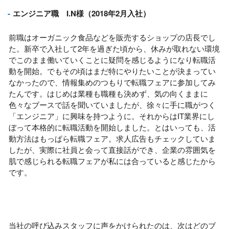
エンジニア職 I.N様（2018年2月入社）
前職はオーガニック食品などを販売するショップの店長でし
た。新卒で入社して
2
年を過ぎた頃から、休みが取れない環境
でこのまま働いていくことに疑問を感じるようになり転職活
動を開始。でもその頃はまだ特にやりたいことが決まってい
なかったので、情報集めのつもりで転職フェアに参加してみ
たんです。はじめは業種も職種も決めず、気の向くままに
色々なブースで話を聞いていましたが、徐々に手に職がつく
「エンジニア」に興味を持つように。それからは
IT
業界にし
ぼって本格的に転職活動を開始しました。とはいっても、活
動方法はもっぱら転職フェア。求人広告もチェックしていま
したが、実際に社員と会って直接話ができ、企業の雰囲気を
肌で感じられる転職フェアが私には合っていると感じたから
です。
当社の呼び込みスタッフに声をかけられたのは、次はどのブ