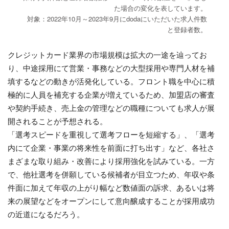
た場合の変化を表しています。
対象：2022年10月～2023年9月にdodaにいただいた求人件数
と登録者数。
クレジットカード業界の市場規模は拡大の一途を辿ってお
り、中途採用にて営業・事務などの大型採用や専門人材を補
填するなどの動きが活発化している。フロント職を中心に積
極的に人員を補充する企業が増えているため、加盟店の審査
や契約手続き、売上金の管理などの職種についても求人が展
開されることが予想される。
「選考スピードを重視して選考フローを短縮する」、「選考
内にて企業・事業の将来性を前面に打ち出す」など、各社さ
まざまな取り組み・改善により採用強化を試みている。一方
で、他社選考を併願している候補者が目立つため、年収や条
件面に加えて年収の上がり幅など数値面の訴求、あるいは将
来の展望などをオープンにして意向醸成することが採用成功
の近道になるだろう。