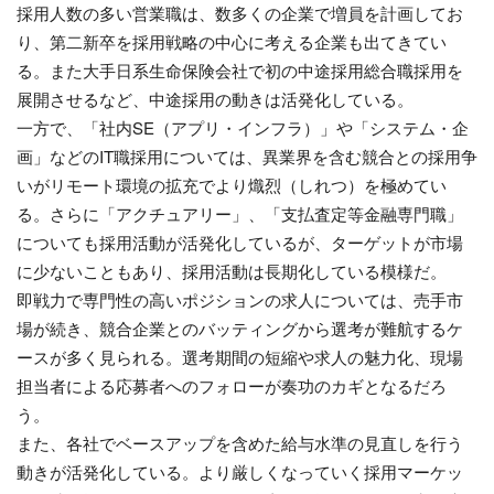
採用人数の多い営業職は、数多くの企業で増員を計画してお
り、第二新卒を採用戦略の中心に考える企業も出てきてい
る。また大手日系生命保険会社で初の中途採用総合職採用を
展開させるなど、中途採用の動きは活発化している。
一方で、「社内SE（アプリ・インフラ）」や「システム・企
画」などのIT職採用については、異業界を含む競合との採用争
いがリモート環境の拡充でより熾烈（しれつ）を極めてい
る。さらに「アクチュアリー」、「支払査定等金融専門職」
についても採用活動が活発化しているが、ターゲットが市場
に少ないこともあり、採用活動は長期化している模様だ。
即戦力で専門性の高いポジションの求人については、売手市
場が続き、競合企業とのバッティングから選考が難航するケ
ースが多く見られる。選考期間の短縮や求人の魅力化、現場
担当者による応募者へのフォローが奏功のカギとなるだろ
う。
また、各社でベースアップを含めた給与水準の見直しを行う
動きが活発化している。より厳しくなっていく採用マーケッ