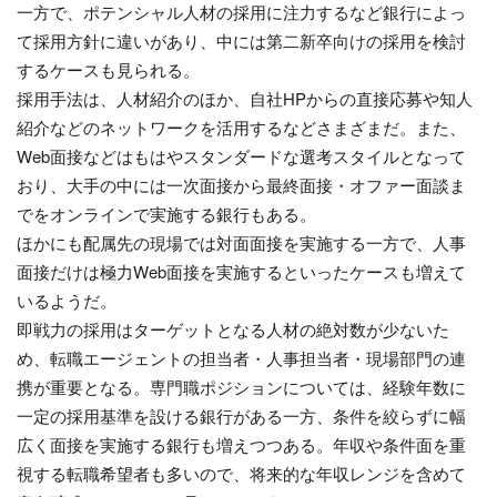
一方で、ポテンシャル人材の採用に注力するなど銀行によっ
て採用方針に違いがあり、中には第二新卒向けの採用を検討
するケースも見られる。
採用手法は、人材紹介のほか、自社HPからの直接応募や知人
紹介などのネットワークを活用するなどさまざまだ。また、
Web面接などはもはやスタンダードな選考スタイルとなって
おり、大手の中には一次面接から最終面接・オファー面談ま
でをオンラインで実施する銀行もある。
ほかにも配属先の現場では対面面接を実施する一方で、人事
面接だけは極力Web面接を実施するといったケースも増えて
いるようだ。
即戦力の採用はターゲットとなる人材の絶対数が少ないた
め、転職エージェントの担当者・人事担当者・現場部門の連
携が重要となる。専門職ポジションについては、経験年数に
一定の採用基準を設ける銀行がある一方、条件を絞らずに幅
広く面接を実施する銀行も増えつつある。年収や条件面を重
視する転職希望者も多いので、将来的な年収レンジを含めて