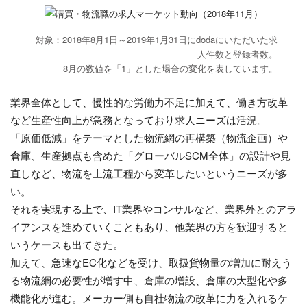
対象：2018年8月1日～2019年1月31日にdodaにいただいた求
人件数と登録者数。
8月の数値を「1」とした場合の変化を表しています。
業界全体として、慢性的な労働力不足に加えて、働き方改革
など生産性向上が急務となっており求人ニーズは活況。
「原価低減」をテーマとした物流網の再構築（物流企画）や
倉庫、生産拠点も含めた「グローバルSCM全体」の設計や見
直しなど、物流を上流工程から変革したいというニーズが多
い。
それを実現する上で、IT業界やコンサルなど、業界外とのアラ
イアンスを進めていくこともあり、他業界の方を歓迎すると
いうケースも出てきた。
加えて、急速なEC化などを受け、取扱貨物量の増加に耐えう
る物流網の必要性が増す中、倉庫の増設、倉庫の大型化や多
機能化が進む。メーカー側も自社物流の改革に力を入れるケ