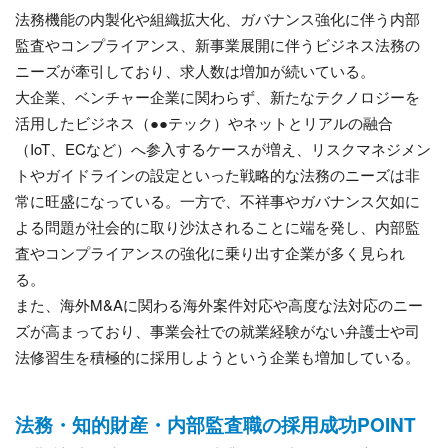
法務機能の内製化や組織拡大化、ガバナンス強化に伴う内部
監査やコンプライアンス、新事業展開に伴うビジネス法務の
ニーズが牽引しており、求人数は増加が続いている。
大企業、ベンチャー企業に関わらず、新たなテクノロジーを
活用したビジネス（●●テック）やネットとリアルの融合
（IoT、ECなど）へ参入するケースが増え、リスクマネジメン
トやガイドラインの設定といった戦略的な法務のニーズは非
常に旺盛になっている。一方で、不祥事やガバナンス欠如に
よる問題が社会的に取り沙汰されることに端を発し、内部監
査やコンプライアンスの強化に乗り出す企業が多く見られ
る。
また、海外M&Aに関わる海外案件対応や高度な法対応のニー
ズが高まっており、事業会社での就業経験がない弁護士や司
法修習生を積極的に採用しようという企業も増加している。
法務・知的財産・内部監査職の採用成功POINT