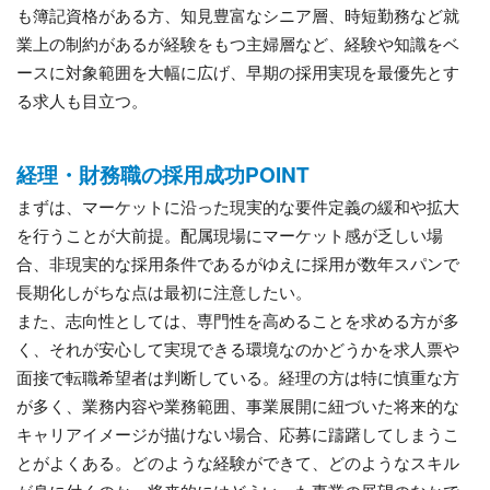
も簿記資格がある方、知見豊富なシニア層、時短勤務など就
業上の制約があるが経験をもつ主婦層など、経験や知識をベ
ースに対象範囲を大幅に広げ、早期の採用実現を最優先とす
る求人も目立つ。
経理・財務職の採用成功POINT
まずは、マーケットに沿った現実的な要件定義の緩和や拡大
を行うことが大前提。配属現場にマーケット感が乏しい場
合、非現実的な採用条件であるがゆえに採用が数年スパンで
長期化しがちな点は最初に注意したい。
また、志向性としては、専門性を高めることを求める方が多
く、それが安心して実現できる環境なのかどうかを求人票や
面接で転職希望者は判断している。経理の方は特に慎重な方
が多く、業務内容や業務範囲、事業展開に紐づいた将来的な
キャリアイメージが描けない場合、応募に躊躇してしまうこ
とがよくある。どのような経験ができて、どのようなスキル