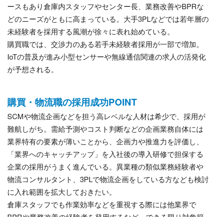
ースもあり倉庫内スタッフやセンター長、業務改善やBPRな
どのニーズがともに高まっている。大手3PLなどでは若年層の
未経験者を採用する風潮が徐々に表れ始めている。
購買職では、交渉力のある若手未経験者採用が一部で増加。
IoTの普及が進み小型センサーや無線通信関連の求人の活発化
が予想される。
購買・物流職の採用成功POINT
SCMや物流企画などを担う高レベルな人材は希少で、採用が
難航しがち。需給予測やコスト判断などの企画業務自体には
業界特有の要素が薄いことから、企画力や推進力を評価し、
「業界へのキャッチアップ」を入社後の導入研修で担保する
企業の採用がうまく進んでいる。異業種の類似業務経験者や
物流コンサルタント、3PLで物流企画をしている方なども検討
に入れ範囲を拡大しておきたい。
倉庫スタッフでも作業効率などを重視する際には他業界で
BPRや業務改善の経験者を登用するなど、できる限り対象範