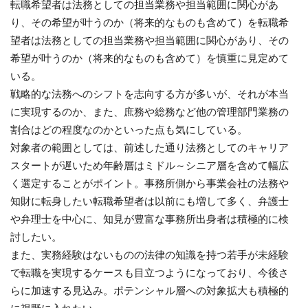
転職希望者は法務としての担当業務や担当範囲に関心があ
り、その希望が叶うのか（将来的なものも含めて）を転職希
望者は法務としての担当業務や担当範囲に関心があり、その
希望が叶うのか（将来的なものも含めて）を慎重に見定めて
いる。
戦略的な法務へのシフトを志向する方が多いが、それが本当
に実現するのか、また、庶務や総務など他の管理部門業務の
割合はどの程度なのかといった点も気にしている。
対象者の範囲としては、前述した通り法務としてのキャリア
スタートが遅いため年齢層はミドル～シニア層を含めて幅広
く選定することがポイント。事務所側から事業会社の法務や
知財に転身したい転職希望者は以前にも増して多く、弁護士
や弁理士を中心に、知見が豊富な事務所出身者は積極的に検
討したい。
また、実務経験はないものの法律の知識を持つ若手が未経験
で転職を実現するケースも目立つようになっており、今後さ
らに加速する見込み。ポテンシャル層への対象拡大も積極的
に視野に入れたい。