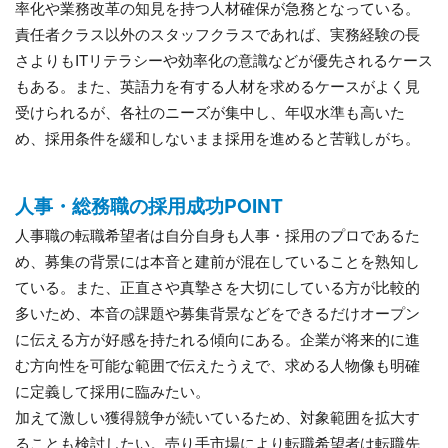
率化や業務改革の知見を持つ人材確保が急務となっている。
責任者クラス以外のスタッフクラスであれば、実務経験の長
さよりもITリテラシーや効率化の意識などが優先されるケース
もある。また、英語力を有する人材を求めるケースがよく見
受けられるが、各社のニーズが集中し、年収水準も高いた
め、採用条件を緩和しないまま採用を進めると苦戦しがち。
人事・総務職の採用成功POINT
人事職の転職希望者は自分自身も人事・採用のプロであるた
め、募集の背景には本音と建前が混在していることを熟知し
ている。また、正直さや真摯さを大切にしている方が比較的
多いため、本音の課題や募集背景などをできるだけオープン
に伝える方が好感を持たれる傾向にある。企業が将来的に進
む方向性を可能な範囲で伝えたうえで、求める人物像も明確
に定義して採用に臨みたい。
加えて激しい獲得競争が続いているため、対象範囲を拡大す
ることも検討したい。売り手市場により転職希望者は転職先