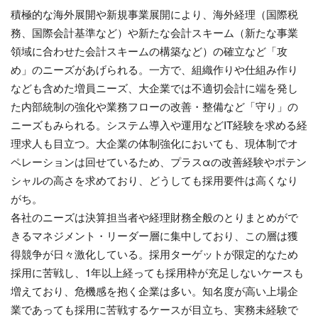
積極的な海外展開や新規事業展開により、海外経理（国際税
務、国際会計基準など）や新たな会計スキーム（新たな事業
領域に合わせた会計スキームの構築など）の確立など「攻
め」のニーズがあげられる。一方で、組織作りや仕組み作り
なども含めた増員ニーズ、大企業では不適切会計に端を発し
た内部統制の強化や業務フローの改善・整備など「守り」の
ニーズもみられる。システム導入や運用などIT経験を求める経
理求人も目立つ。大企業の体制強化においても、現体制でオ
ペレーションは回せているため、プラスαの改善経験やポテン
シャルの高さを求めており、どうしても採用要件は高くなり
がち。
各社のニーズは決算担当者や経理財務全般のとりまとめがで
きるマネジメント・リーダー層に集中しており、この層は獲
得競争が日々激化している。採用ターゲットが限定的なため
採用に苦戦し、1年以上経っても採用枠が充足しないケースも
増えており、危機感を抱く企業は多い。知名度が高い上場企
業であっても採用に苦戦するケースが目立ち、実務未経験で