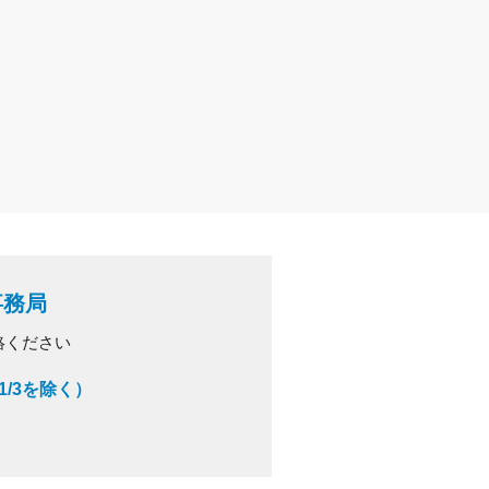
事務局
絡ください
～1/3を除く）