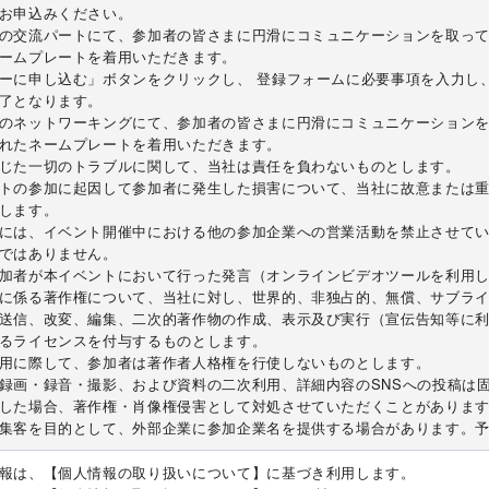
お申込みください。
の交流パートにて、参加者の皆さまに円滑にコミュニケーションを取っ
ームプレートを着用いただきます。
ーに申し込む」ボタンをクリックし、 登録フォームに必要事項を入力し
了となります。
のネットワーキングにて、参加者の皆さまに円滑にコミュニケーション
れたネームプレートを着用いただきます。
じた一切のトラブルに関して、当社は責任を負わないものとします。
トの参加に起因して参加者に発生した損害について、当社に故意または
します。
には、イベント開催中における他の参加企業への営業活動を禁止させて
ではありません。
加者が本イベントにおいて行った発言（オンラインビデオツールを利用
に係る著作権について、当社に対し、世界的、非独占的、無償、サブラ
送信、改変、編集、二次的著作物の作成、表示及び実行（宣伝告知等に
るライセンスを付与するものとします。
用に際して、参加者は著作者人格権を行使しないものとします。
録画・録音・撮影、および資料の二次利用、詳細内容のSNSへの投稿は
した場合、著作権・肖像権侵害として対処させていただくことがありま
集客を目的として、外部企業に参加企業名を提供する場合があります。
報は、【個人情報の取り扱いについて】に基づき利用します。