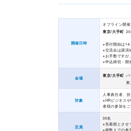
オフライン開催
東京/大手町
20
開催日時
※受付開始は14
※交流会は講演終
※お手数ですが
※申込締切：開
東京/大手町
パ
会場
東
人事責任者、担
対象
※HRビジネス
者様の参加をご
30名
※先着順とさせ
定員
※複数人での参