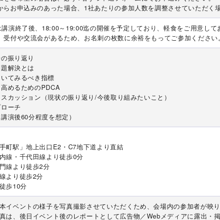
からお申込みのあった場合、1社あたりの参加人数を調整させていただく
は講演終了後、18:00～19:00迄の開催を予定しており、軽食をご用意し
、受付や交流会があるため、お名刺の枚数に余裕をもってご参加ください
場の振り返り
問題解決とは
においてみるべき指標
を高めるためのPDCA
ディスカッション（現状の振り返り/今後取り組みたいこと）
プローチ
（講演後60分程度を想定）
手町駅」地上出口E2・C7地下道より直結
内線・千代田線より徒歩0分
門線より徒歩2分
線より徒歩2分
徒歩10分
本イベントの様子を写真撮影させていただくため、会場内の参加者が映
真は、後日イベント後のレポートとして広告物／Webメディアに露出・