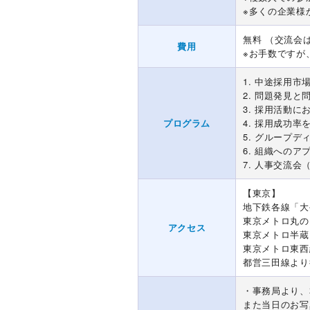
※多くの企業様
無料 （交流会
費用
※お手数ですが
1. 中途採用市
2. 問題発見と
3. 採用活動
プログラム
4. 採用成功率
5. グループ
6. 組織へのア
7. 人事交流会
【東京】
地下鉄各線「大
東京メトロ丸の
アクセス
東京メトロ半蔵
東京メトロ東西
都営三田線より
・事務局より、
また当日のお写