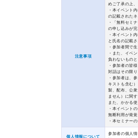
めご了承の上、
・本イベント内
の記載されたネ
・「無料セミナ
の申し込みが完
・本イベント内
と氏名の記載さ
・参加者間で生
・また、イベン
注意事項
負わないものと
・参加者の皆様
対話はその限り
・参加者は、参
キストも含む）
製、配布、公衆
ません）に関す
また、かかる使
・本イベントの
無断利用が発覚
・本セミナーの
参加者の個人情
個人情報について