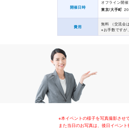
オフライン開催
開催日時
東京/大手町
20
無料 （交流会
費用
※お手数ですが
※本イベントの様子を写真撮影させ
また当日のお写真は、後日イベント