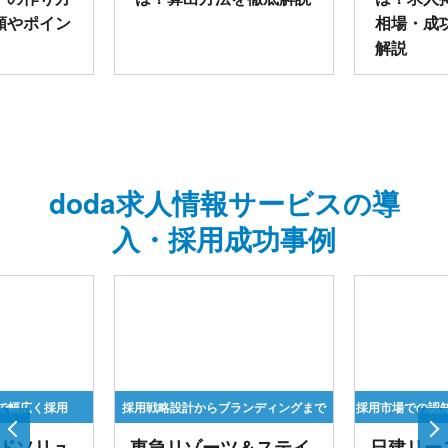
順やポイン
相場・成
解説
doda求人情報サービスの導
入・採用成功事例
で幅広く採用
採用戦略設計からブランディングまで
採用市場での認
ドソリュ
東急リゾーツ＆ステイ
日建リー