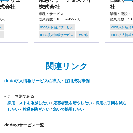
式会社
株式会社
社
業種：サービス
業種：建設・
9人
従業員数：1000～4999人
従業員数：100
ス
doda人材紹介サービス
doda人材紹
ス
doda求人情報サービス
その他
doda求人情
関連リンク
doda求人情報サービスの導入・採用成功事例
テーマ別でみる
採用コストを削減したい
/
応募者数を増やしたい
/
採用の手間を減ら
したい
/
辞退を防ぎたい
/
急いで採用したい
dodaのサービス一覧