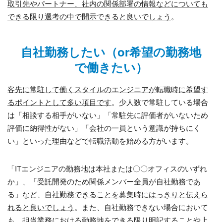
取引先やパートナー、社内の関係部署の情報などについても
できる限り選考の中で開示できると良いでしょう
。
自社勤務したい（or希望の勤務地
で働きたい）
客先に常駐して働くスタイルのエンジニアが転職時に希望す
るポイントとして多い項目です
。少人数で常駐している場合
は「相談する相手がいない」「常駐先に評価者がいないため
評価に納得性がない」「会社の一員という意識が持ちにく
い」といった理由などで転職活動を始める方がいます。
「
IT
エンジニアの勤務地は本社または〇〇オフィスのいずれ
か」、「受託開発のため関係メンバー全員が自社勤務であ
る」など、
自社勤務できることを募集時にはっきりと伝えら
れると良いでしょう
。また、自社勤務できない場合において
も、担当業務における勤務地をできる限り明記することや上