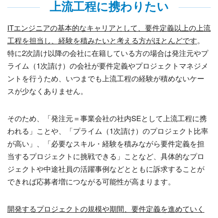
上流工程に携わりたい
ITエンジニアの基本的なキャリアとして、要件定義以上の上流
工程を担当し、経験を積みたいと考える方がほとんどです
。
特に
2
次請け以降の会社に在籍している方の場合は発注元やプ
ライム（
1
次請け）の会社が要件定義やプロジェクトマネジメ
ントを行うため、いつまでも上流工程の経験が積めないケー
スが少なくありません。
そのため、「発注元＝事業会社の社内
SE
として上流工程に携
われる」ことや、「プライム（
1
次請け）のプロジェクト比率
が高い」、「必要なスキル・経験を積みながら要件定義を担
当するプロジェクトに挑戦できる」ことなど、具体的なプロ
ジェクトや中途社員の活躍事例などとともに訴求することが
できれば応募者増につながる可能性が高まります。
開発するプロジェクトの規模や期間、要件定義を進めていく