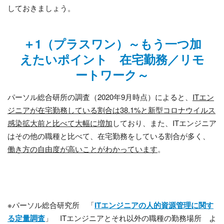
しておきましょう。
＋1（プラスワン）～もう一つ加
えたいポイント 在宅勤務／リモ
ートワーク～
パーソル総合研所の調査（
2020
年
9
月時点）によると、
ITエン
ジニアが在宅勤務している割合は38.1%と新型コロナウイルス
感染拡大前と比べて大幅に増加
しており、また、
IT
エンジニア
はその他の職種と比べて、在宅勤務をしている割合が多く、
働き方の自由度が高いことがわかっています
。
※パーソル総合研究所 「
IT
エンジニアの人的資源管理に関す
る定量調査
」 ITエンジニアとそれ以外の職種の勤務場所 よ