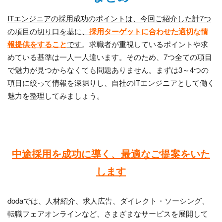
ITエンジニアの採用成功のポイントは、今回ご紹介した計7つ
の項目の切り口を基に、
採用ターゲットに合わせた適切な情
報提供をすること
です
。求職者が重視しているポイントや求
めている基準は一人一人違います。そのため、
7
つ全ての項目
で魅力が見つからなくても問題ありません。まずは
3
～
4
つの
項目に絞って情報を深堀りし、自社の
IT
エンジニアとして働く
魅力を整理してみましょう。
中途採用を成功に導く、
最適なご提案をいた
します
dodaでは、人材紹介、求人広告、ダイレクト・ソーシング、
転職フェアオンラインなど、さまざまなサービスを展開して