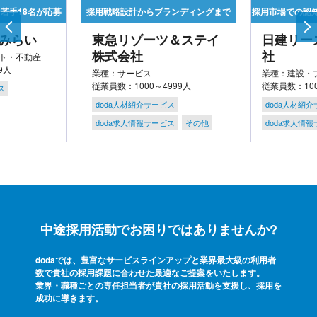
若手18名が応募
採用戦略設計からブランディングまで
採用市場での認
みらい
東急リゾーツ＆ステイ
日建リー
株式会社
社
ト・不動産
9人
業種：サービス
業種：建設・
従業員数：1000～4999人
従業員数：100
ス
doda人材紹介サービス
doda人材紹
doda求人情報サービス
その他
doda求人情
中途採用活動でお困りではありませんか?
dodaでは、豊富なサービスラインアップと業界最大級の利用者
数で貴社の採用課題に合わせた最適なご提案をいたします。
業界・職種ごとの専任担当者が貴社の採用活動を支援し、採用を
成功に導きます。