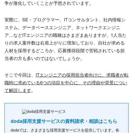
争が激化していくことが予想されています。
実際に、
SE
・プログラマー、
IT
コンサルタント、社内情報シ
ステム、データベースエンジニア、ネットワークエンジニ
ア
…
など
IT
エンジニアの職種はさまざまありますが、
1
人当た
りの求人案件数は右肩上がりに増加しており、自社が求める
人材を採用するどころか、応募獲得段階で苦戦されている担
当者の方も多いのではないでしょうか。
そこで今回は、
ITエンジニアの採用担当者向けに、求職者が転
職時に求めている6つの項目を中心に、その理由や背景につい
て解説します
。
doda採用支援サービスの資料請求・相談はこちら
dodaでは、さまざまな採用支援サービスを提供しています。各