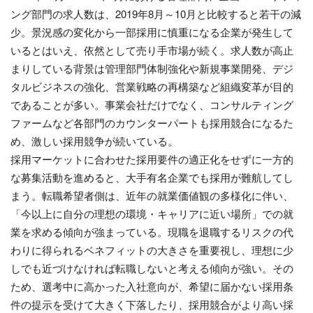
ング部門の求人数は、2019年8月～10月と比較すると若干の減
少。景況感の変化から一部採用に慎重になる企業が発生して
いるとはいえ、依然として売り手市場が続く。求人数が高止
まりしている背景は管理部門体制強化や新規事業開発、デジ
タルビジネスの強化、営業戦略の再構築など組織変革が目的
であることが多い。事業会社だけでなく、コンサルティング
ファームなど各部門のカウンターパートも採用競合になるた
め、激しい採用競争が続いている。
採用マーケットに合わせた採用要件の適正化をせずに一方的
な募集活動を進めると、大手有名企業でも採用が難航してし
まう。転職希望者側は、近年の就業価値観の多様化に伴い、
「今以上に自分の理想の環境・キャリアに近い場所」での就
業を求める傾向が強まっている。現職を退職するリスクの代
わりに得られるベネフィットの大きさを重要視し、理想に少
しでも近づけなければ転職しないと考える傾向が強い。その
ため、選考中に高かった入社意向が、希望に届かない採用条
件の提示を受けて大きく下落したり、採用競合がより高い採