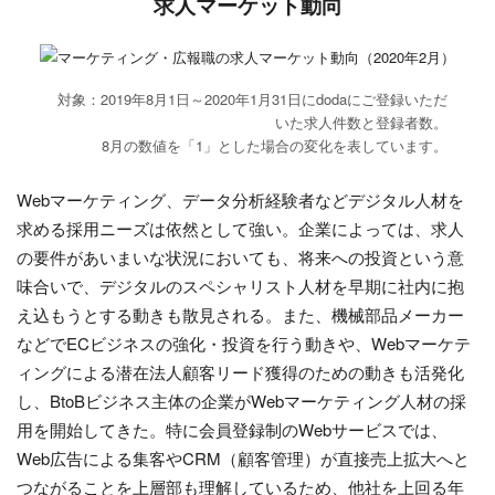
求人マーケット動向
対象：2019年8月1日～2020年1月31日にdodaにご登録いただ
いた求人件数と登録者数。
8月の数値を「1」とした場合の変化を表しています。
Webマーケティング、データ分析経験者などデジタル人材を
求める採用ニーズは依然として強い。企業によっては、求人
の要件があいまいな状況においても、将来への投資という意
味合いで、デジタルのスペシャリスト人材を早期に社内に抱
え込もうとする動きも散見される。また、機械部品メーカー
などでECビジネスの強化・投資を行う動きや、Webマーケテ
ィングによる潜在法人顧客リード獲得のための動きも活発化
し、BtoBビジネス主体の企業がWebマーケティング人材の採
用を開始してきた。特に会員登録制のWebサービスでは、
Web広告による集客やCRM（顧客管理）が直接売上拡大へと
つながることを上層部も理解しているため、他社を上回る年