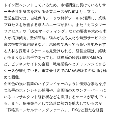
トイン型へシフトしているため、市場調査に長けているリサ
ーチ会社出身者を求める企業ニーズが以前より目立つ。
営業企画では、自社保有データや解析ツールを活用し、業務
プロセスを改善する求人のニーズが多い。また「カスタマー
サクセス」や「BtoBマーケティング」などの要素を求める求
人が増加傾向。数値管理に強みがある人材や無形サービス企
業の提案営業経験者など、未経験であっても高い素地を有す
る人材を採用するケースも見受けられる。経営企画は、経験
があまりない若手であっても、財務系の経営戦略やM&Aな
ど、ビジネスサイドの企画・戦略業務へとチャレンジできる
ケースが増えている。事業会社内でのM&A経験者の採用は極
めて困難。
企画色の強い営業のハイプレイヤーのように優秀な素地を持
つ若手のポテンシャル採用や、企画職のカウンターパートに
いるコンサルタント経験者などを採用するケースが増えてい
る。また、採用競合として急速に勢力を拡大しているのが
「戦略系コンサルティングファーム」。DXなど新たな経営