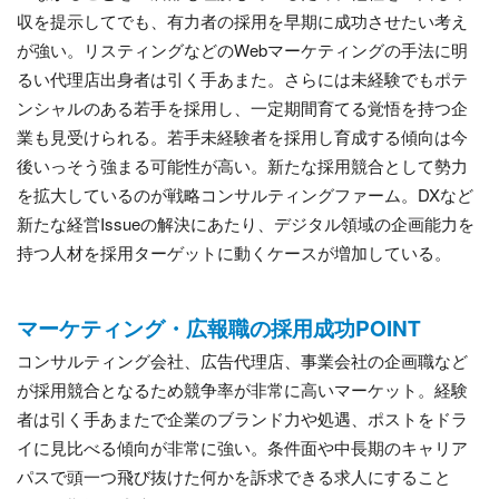
収を提示してでも、有力者の採用を早期に成功させたい考え
が強い。リスティングなどのWebマーケティングの手法に明
るい代理店出身者は引く手あまた。さらには未経験でもポテ
ンシャルのある若手を採用し、一定期間育てる覚悟を持つ企
業も見受けられる。若手未経験者を採用し育成する傾向は今
後いっそう強まる可能性が高い。新たな採用競合として勢力
を拡大しているのが戦略コンサルティングファーム。DXなど
新たな経営Issueの解決にあたり、デジタル領域の企画能力を
持つ人材を採用ターゲットに動くケースが増加している。
マーケティング・広報職の採用成功POINT
コンサルティング会社、広告代理店、事業会社の企画職など
が採用競合となるため競争率が非常に高いマーケット。経験
者は引く手あまたで企業のブランド力や処遇、ポストをドラ
イに見比べる傾向が非常に強い。条件面や中長期のキャリア
パスで頭一つ飛び抜けた何かを訴求できる求人にすること