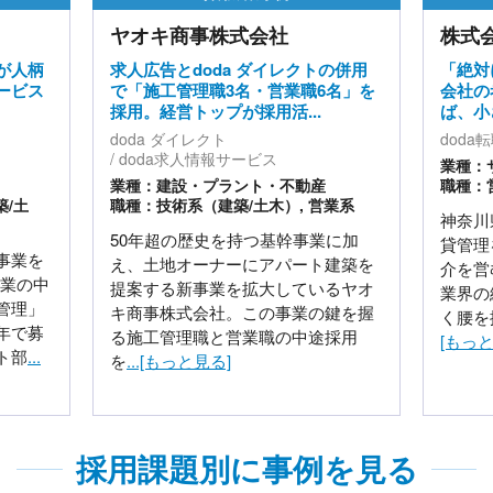
ヤオキ商事株式会社
株式
が人柄
求人広告とdoda ダイレクトの併用
「絶対
ービス
で「施工管理職3名・営業職6名」を
会社の
採用。経営トップが採用活...
ば、小
doda ダイレクト
doda
doda求人情報サービス
業種：
業種：建設・プラント・不動産
職種：
築/土
職種：技術系（建築/土木）, 営業系
神奈川
50年超の歴史を持つ基幹事業に加
貸管理
事業を
え、土地オーナーにアパート建築を
介を営
事業の中
提案する新事業を拡大しているヤオ
業界の
管理」
キ商事株式会社。この事業の鍵を握
く腰を
年で募
る施工管理職と営業職の中途採用
[もっと
ト部
...
を
...[もっと見る]
採用課題別に事例を見る