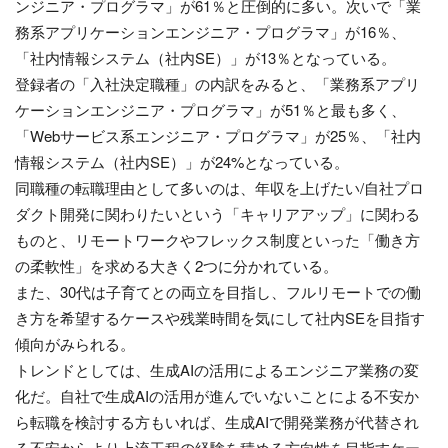
ンジニア・プログラマ」が61％と圧倒的に多い。次いで「業
務系アプリケーションエンジニア・プログラマ」が16％、
「社内情報システム（社内SE）」が13％となっている。
登録者の「入社決定職種」の内訳をみると、「業務系アプリ
ケーションエンジニア・プログラマ」が51％と最も多く、
「Webサービス系エンジニア・プログラマ」が25％、「社内
情報システム（社内SE）」が24%となっている。
同職種の転職理由として多いのは、年収を上げたい/自社プロ
ダクト開発に関わりたいという「キャリアアップ」に関わる
ものと、リモートワークやフレックス制度といった「働き方
の柔軟性」を求める大きく2つに分かれている。
また、30代は子育てとの両立を目指し、フルリモートでの働
き方を希望するケースや残業時間を気にして社内SEを目指す
傾向がみられる。
トレンドとしては、生成AIの活用によるエンジニア業務の変
化だ。自社で生成AIの活用が進んでいないことによる不安か
ら転職を検討する方もいれば、生成AIで開発業務が代替され
る不安からより上流工程の経験を積める方向性を目指すケー