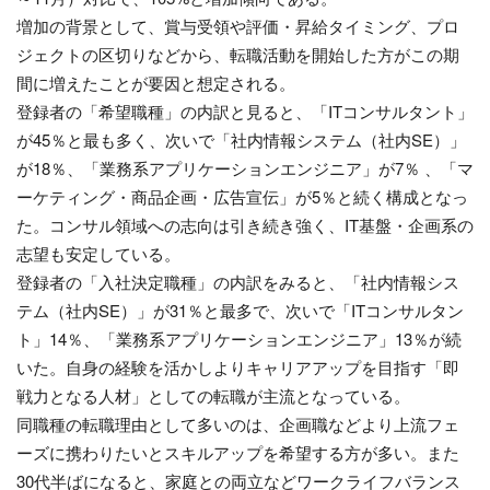
増加の背景として、賞与受領や評価・昇給タイミング、プロ
ジェクトの区切りなどから、転職活動を開始した方がこの期
間に増えたことが要因と想定される。
登録者の「希望職種」の内訳と見ると、「ITコンサルタント」
が45％と最も多く、次いで「社内情報システム（社内SE）」
が18％、「業務系アプリケーションエンジニア」が7％ 、「マ
ーケティング・商品企画・広告宣伝」が5％と続く構成となっ
た。コンサル領域への志向は引き続き強く、IT基盤・企画系の
志望も安定している。
登録者の「入社決定職種」の内訳をみると、「社内情報シス
テム（社内SE）」が31％と最多で、次いで「ITコンサルタン
ト」14％、「業務系アプリケーションエンジニア」13％が続
いた。自身の経験を活かしよりキャリアアップを目指す「即
戦力となる人材」としての転職が主流となっている。
同職種の転職理由として多いのは、企画職などより上流フェ
ーズに携わりたいとスキルアップを希望する方が多い。また
30代半ばになると、家庭との両立などワークライフバランス