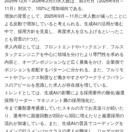
2025年12月～2026年2月の求人数は、前3カ月（2025年9月～
11月）対比で、102%と増加傾向である。
増加の背景として、2025年9月～11月に求人数が減ったことに
よる反動で増加していると考えられる。生成AIの活用が進む
中で、採用方針を見直し、再度求人を立ち上げるといったこ
とも背景の1つだ。
求人内容としては、フロントエンドやバックエンド、フルス
タックエンジニアを中心に領域を分けたより専門性を求める
内容と、オープンポジションなど広く募集をかけ、企業側で
ポジションを差配するパターンに分かれる。また、フルリモ
ートやフレックス制度など働きやすさやワークライフバラン
スのアピールを意識した求人が存在感を増している。
トレンドとしては、生成AIの影響による採用要件の難化/厳選
採用/リーダー・マネジメント層の採用強化だ。
今まで書類選考通過していたスキルの方でお見送りが続いた
り、選考中に面接回数が2回から3回に増えたりと厳選採用の
流れが加速している。また、生成AIの普及でコーディングを
メインで行うメンバークラスの求人が難化し、リーダーやマ