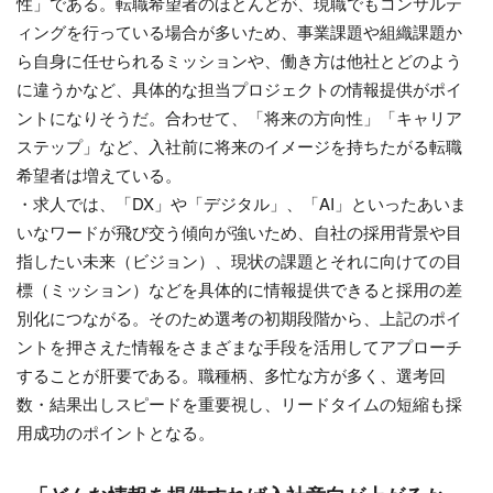
性」である。転職希望者のほとんどが、現職でもコンサルテ
ィングを行っている場合が多いため、事業課題や組織課題か
ら自身に任せられるミッションや、働き方は他社とどのよう
に違うかなど、具体的な担当プロジェクトの情報提供がポイ
ントになりそうだ。合わせて、「将来の方向性」「キャリア
ステップ」など、入社前に将来のイメージを持ちたがる転職
希望者は増えている。
・求人では、「DX」や「デジタル」、「AI」といったあいま
いなワードが飛び交う傾向が強いため、自社の採用背景や目
指したい未来（ビジョン）、現状の課題とそれに向けての目
標（ミッション）などを具体的に情報提供できると採用の差
別化につながる。そのため選考の初期段階から、上記のポイ
ントを押さえた情報をさまざまな手段を活用してアプローチ
することが肝要である。職種柄、多忙な方が多く、選考回
数・結果出しスピードを重要視し、リードタイムの短縮も採
用成功のポイントとなる。