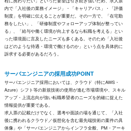
程に携わりたい」といった要望は引き続き強いため、求人票
内で「入社後の業務イメージ」・「キャリアパス」・「評価
制度」を明確に伝えることが重要だ。その一方で、「在宅勤
務をしたい」、「研修制度やフォローアップ体制が整ってい
る」、「給与や働く環境が向上するなら転職を考える」とい
った環境面に言及したニーズも多くある。そのため「入社後
はどのような待遇・環境で働けるのか」という点を具体的に
訴求する必要があるだろう。
サーバエンジニアの採用成功POINT
サーバエンジニア採用においては、クラウド（特にAWS・
Azure）シフト等の新規技術の使用が進む市場環境や、スキル
アップ・上流志向が強い転職希望者のニーズを的確に捉えた
情報提供が重要である。
求人票の記載だけでなく、選考や面談の場を通じて、「入社
後に携われるクラウド／仮想化を含む最先端技術の案件の具
体像」や「サーバエンジニアからインフラ全般、PM・アーキ