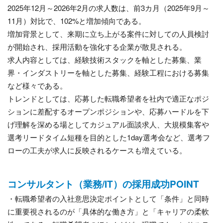
2025年12月～2026年2月の求人数は、前3カ月（2025年9月～
11月）対比で、102%と増加傾向である。
増加背景として、来期に立ち上がる案件に対しての人員検討
が開始され、採用活動を強化する企業が散見される。
求人内容としては、経験技術スタックを軸とした募集、業
界・インダストリーを軸とした募集、経験工程における募集
など様々である。
トレンドとしては、応募した転職希望者を社内で適正なポジ
ションに差配するオープンポジションや、応募ハードルを下
げ理解を深める場としてカジュアル面談求人、大規模集客や
選考リードタイム短種を目的とした1day選考会など、選考フ
ローの工夫が求人に反映されるケースも増えている。
コンサルタント（業務/IT）の採用成功POINT
・転職希望者の入社意思決定ポイントとして「条件」と同時
に重要視されるのが「具体的な働き方」と「キャリアの柔軟