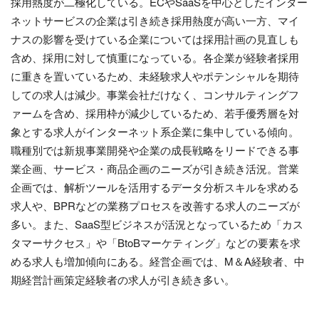
採用熱度が二極化している。ECやSaaSを中心としたインター
ネットサービスの企業は引き続き採用熱度が高い一方、マイ
ナスの影響を受けている企業については採用計画の見直しも
含め、採用に対して慎重になっている。各企業が経験者採用
に重きを置いているため、未経験求人やポテンシャルを期待
しての求人は減少。事業会社だけなく、コンサルティングフ
ァームを含め、採用枠が減少しているため、若手優秀層を対
象とする求人がインターネット系企業に集中している傾向。
職種別では新規事業開発や企業の成長戦略をリードできる事
業企画、サービス・商品企画のニーズが引き続き活況。営業
企画では、解析ツールを活用するデータ分析スキルを求める
求人や、BPRなどの業務プロセスを改善する求人のニーズが
多い。また、SaaS型ビジネスが活況となっているため「カス
タマーサクセス」や「BtoBマーケティング」などの要素を求
める求人も増加傾向にある。経営企画では、M＆A経験者、中
期経営計画策定経験者の求人が引き続き多い。