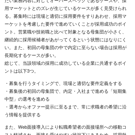
たい業務内容に対してオーバースペックであるケースや、採
用マーケットとのズレが生じているケースが多く見受けられ
る。募集時には現場と適切に採用要件をすりあわせ、採用マ
ーケットを考慮した要件で進めていくことが採用成功のポイ
ント。営業職や技術職と比べて対象となる母集団が小さく、
継続的に採用候補者があがってくるという状態にはなりにく
い。また、初回の母集団の中で内定に至らない場合は採用が
長期化するケースが多い。
総じて、当該領域の採用に成功している企業に共通するポイ
ントは以下3つ。
・募集を行うタイミングで、現場と適切な要件定義をする
・募集後の初回の母集団で、内定・入社まで進める「短期集
中型」の選考を進める
・選考からオファー提示に至るまで、常に求職者の希望に沿
う情報を提供する
また、Web面接導入により転職希望者の面接場所への移動コ
スト軽減され、面接を受けやすい状況下にあるため、採用熱