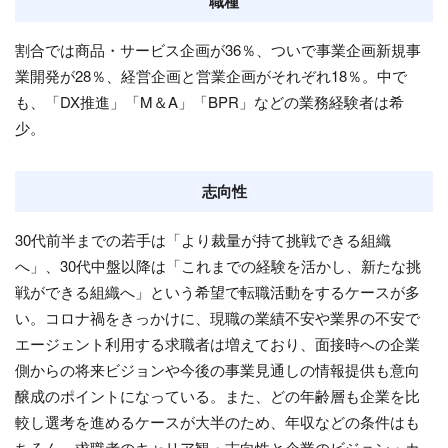
職種
割合では商品・サービス企画が36％、ついで事業企画新規事
業開発が28％、経営企画と営業企画がそれぞれ18％。中で
も、「DX推進」「M＆A」「BPR」などの業務経験者は希
少。
志向性
30代前半までの若手は「より裁量が持て挑戦できる組織
へ」、30代中盤以降は「これまでの経験を活かし、新たな挑
戦ができる組織へ」という希望で転職活動をするケースが多
い。コロナ禍をきっかけに、現職の業績不安や業界の不安で
エージェント利用する求職者は増えており、面接時への企業
側からの将来ビジョンや今後の事業見通しの情報提供も意向
醸成のポイントになっている。また、どの年齢層も企業を比
較し選考を進めるケースが大半のため、年収などの条件はも
ちろん、求職者のキャリア観・志向性と企業のビジョン・カ