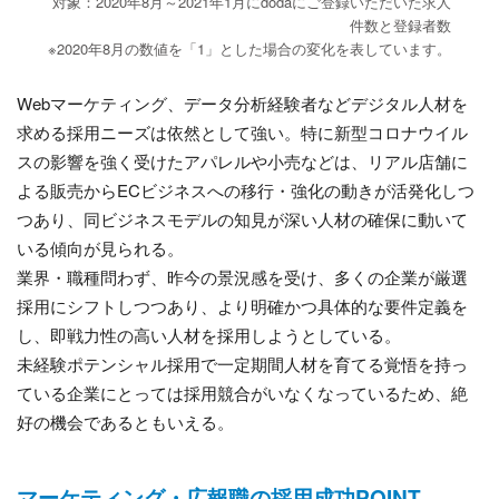
対象：2020年8月～2021年1月にdodaにご登録いただいた求人
件数と登録者数
※2020年8月の数値を「1」とした場合の変化を表しています。
Webマーケティング、データ分析経験者などデジタル人材を
求める採用ニーズは依然として強い。特に新型コロナウイル
スの影響を強く受けたアパレルや小売などは、リアル店舗に
よる販売からECビジネスへの移行・強化の動きが活発化しつ
つあり、同ビジネスモデルの知見が深い人材の確保に動いて
いる傾向が見られる。
業界・職種問わず、昨今の景況感を受け、多くの企業が厳選
採用にシフトしつつあり、より明確かつ具体的な要件定義を
し、即戦力性の高い人材を採用しようとしている。
未経験ポテンシャル採用で一定期間人材を育てる覚悟を持っ
ている企業にとっては採用競合がいなくなっているため、絶
好の機会であるともいえる。
マーケティング・広報職の採用成功POINT