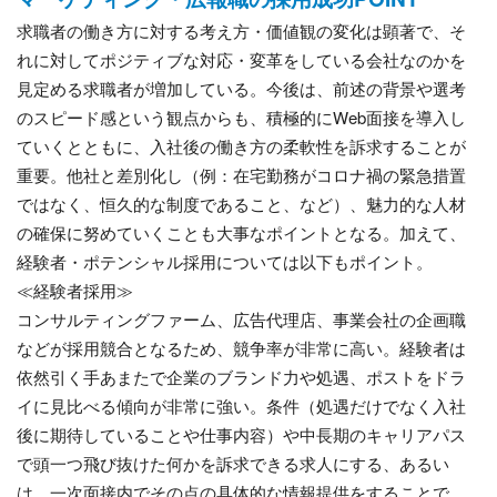
求職者の働き方に対する考え方・価値観の変化は顕著で、そ
れに対してポジティブな対応・変革をしている会社なのかを
見定める求職者が増加している。今後は、前述の背景や選考
のスピード感という観点からも、積極的にWeb面接を導入し
ていくとともに、入社後の働き方の柔軟性を訴求することが
重要。他社と差別化し（例：在宅勤務がコロナ禍の緊急措置
ではなく、恒久的な制度であること、など）、魅力的な人材
の確保に努めていくことも大事なポイントとなる。加えて、
経験者・ポテンシャル採用については以下もポイント。
≪経験者採用≫
コンサルティングファーム、広告代理店、事業会社の企画職
などが採用競合となるため、競争率が非常に高い。経験者は
依然引く手あまたで企業のブランド力や処遇、ポストをドラ
イに見比べる傾向が非常に強い。条件（処遇だけでなく入社
後に期待していることや仕事内容）や中長期のキャリアパス
で頭一つ飛び抜けた何かを訴求できる求人にする、あるい
は、一次面接内でその点の具体的な情報提供をすることで、