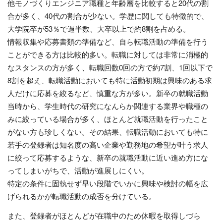
他モノづくりエンジニア職種と年齢層を比較すると20代の割
合が多く、40代の割合が少ない。学歴に関しても特徴的で、
大学院卒が53％で過半数、大卒以上で約8割を占める。
情報収集や応募書類の準備など、自ら転職活動の準備を行う
ことができる方は比較的多い。転職に対しては非常に消極的
なスタンスの方が多く、転職回数0回の方で約7割、1回以下で
8割を超え、転職活動においても特に活動初期は興味のある求
人だけに応募を絞るなど、慎重な方が多い。新卒の就職活動
当時から、学生時代の研究になんらか関連する業界や職種の
みに絞っている場合が多く、ほとんど就職活動を行ったこと
がない方も珍しくない。その結果、転職活動においても特に
若手の登録者は知名度の高い企業や勤務地の希望が叶う求人
に絞って応募するような、新卒の就職活動に近い進め方にな
ってしまいがちで、活動が進展しにくい。
特定の条件に固執せず早い段階でいかに興味や検討の幅を広
げられるかが転職活動の成否を分けている。
また、登録者がほとんどが在職中のため休暇を取得しづら