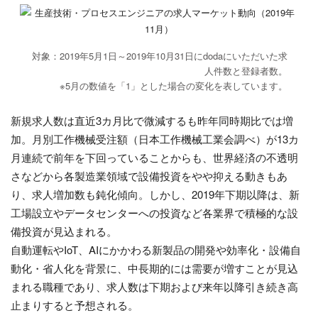
対象：2019年5月1日～2019年10月31日にdodaにいただいた求
人件数と登録者数。
※5月の数値を「1」とした場合の変化を表しています。
新規求人数は直近3カ月比で微減するも昨年同時期比では増
加。月別工作機械受注額（日本工作機械工業会調べ）が13カ
月連続で前年を下回っていることからも、世界経済の不透明
さなどから各製造業領域で設備投資をやや抑える動きもあ
り、求人増加数も鈍化傾向。しかし、2019年下期以降は、新
工場設立やデータセンターへの投資など各業界で積極的な設
備投資が見込まれる。
自動運転やIoT、AIにかかわる新製品の開発や効率化・設備自
動化・省人化を背景に、中長期的には需要が増すことが見込
まれる職種であり、求人数は下期および来年以降引き続き高
止まりすると予想される。