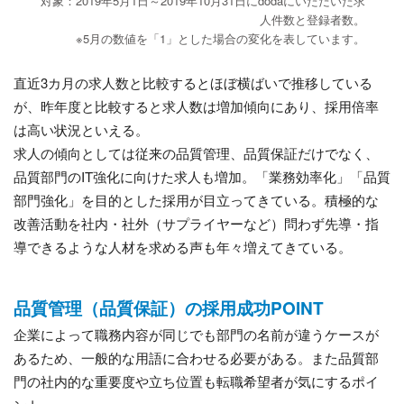
対象：2019年5月1日～2019年10月31日にdodaにいただいた求
人件数と登録者数。
※5月の数値を「1」とした場合の変化を表しています。
直近3カ月の求人数と比較するとほぼ横ばいで推移している
が、昨年度と比較すると求人数は増加傾向にあり、採用倍率
は高い状況といえる。
求人の傾向としては従来の品質管理、品質保証だけでなく、
品質部門のIT強化に向けた求人も増加。「業務効率化」「品質
部門強化」を目的とした採用が目立ってきている。積極的な
改善活動を社内・社外（サプライヤーなど）問わず先導・指
導できるような人材を求める声も年々増えてきている。
品質管理（品質保証）の採用成功POINT
企業によって職務内容が同じでも部門の名前が違うケースが
あるため、一般的な用語に合わせる必要がある。また品質部
門の社内的な重要度や立ち位置も転職希望者が気にするポイ