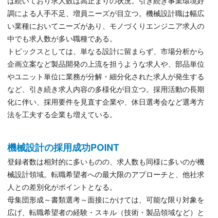
は続いており求人数は高止まりの状況。引き続き事業環境好
調による人手不足、増員ニーズが目立つ。機械設計職は幅広
い業種においてニーズがあり、モノづくりエンジニア求人の
中でも求人数が多い職種である。
トピックスとしては、単なる設計に留まらず、市場分析から
企画立案など製品開発の上流を担うような求人や、部品単位
やユニット単位に業務が分解・細分化された求人が発生する
など、引き続き求人内容の多様化が目立つ。採用活動の長期
化に伴い、採用要件を見直す企業や、休日選考会など選考方
法を工夫する企業も増えている。
機械設計の採用成功POINT
登録者数は相対的に多いものの、求人数も同様に多いのが機
械設計領域。転職希望者への最大限のアプローチと、他社求
人との差別化がポイントとなる。
母集団形成～書類選考～面接にかけては、可能な限り対象を
広げ、転職希望者の経験・スキル（技術・製品領域など）と