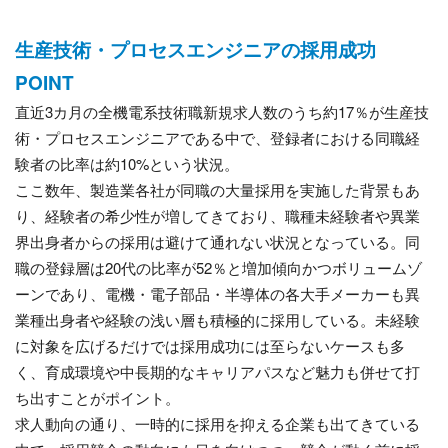
生産技術・プロセスエンジニアの採用成功
POINT
直近3カ月の全機電系技術職新規求人数のうち約17％が生産技
術・プロセスエンジニアである中で、登録者における同職経
験者の比率は約10%という状況。
ここ数年、製造業各社が同職の大量採用を実施した背景もあ
り、経験者の希少性が増してきており、職種未経験者や異業
界出身者からの採用は避けて通れない状況となっている。同
職の登録層は20代の比率が52％と増加傾向かつボリュームゾ
ーンであり、電機・電子部品・半導体の各大手メーカーも異
業種出身者や経験の浅い層も積極的に採用している。未経験
に対象を広げるだけでは採用成功には至らないケースも多
く、育成環境や中長期的なキャリアパスなど魅力も併せて打
ち出すことがポイント。
求人動向の通り、一時的に採用を抑える企業も出てきている