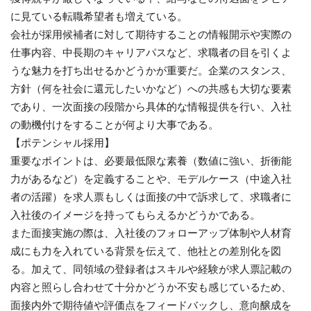
に見ている転職希望者も増えている。
会社が採用候補者に対して期待することの情報開示や実際の
仕事内容、中長期のキャリアパスなど、求職者の目を引くよ
うな魅力を打ち出せるかどうかが重要だ。企業のスタンス、
方針（何を社会に還元したいかなど）への共感も大切な要素
であり、一次面接の段階から具体的な情報提供を行い、入社
の動機付けをすることが何より大事である。
【ポテンシャル採用】
重要なポイントは、必要最低限な素養（数値に強い、折衝能
力があるなど）を定義することや、モデルケース（中途入社
者の活躍）を求人票もしくは面接の中で訴求して、求職者に
入社後のイメージを持ってもらえるかどうかである。
また面接実施の際は、入社後のフォローアップ体制や人材育
成にも力を入れている背景を伝えて、他社との差別化を図
る。加えて、同領域の登録者はスキルや経験が求人票記載の
内容と照らし合わせて十分かどうか不安も感じているため、
面接内外で期待値や評価点をフィードバックし、意向醸成を