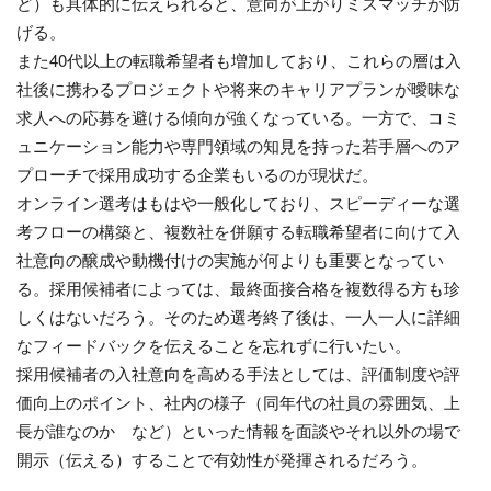
ど）も具体的に伝えられると、意向が上がりミスマッチが防
げる。
また40代以上の転職希望者も増加しており、これらの層は入
社後に携わるプロジェクトや将来のキャリアプランが曖昧な
求人への応募を避ける傾向が強くなっている。一方で、コミ
ュニケーション能力や専門領域の知見を持った若手層へのア
プローチで採用成功する企業もいるのが現状だ。
オンライン選考はもはや一般化しており、スピーディーな選
考フローの構築と、複数社を併願する転職希望者に向けて入
社意向の醸成や動機付けの実施が何よりも重要となってい
る。採用候補者によっては、最終面接合格を複数得る方も珍
しくはないだろう。そのため選考終了後は、一人一人に詳細
なフィードバックを伝えることを忘れずに行いたい。
採用候補者の入社意向を高める手法としては、評価制度や評
価向上のポイント、社内の様子（同年代の社員の雰囲気、上
長が誰なのか など）といった情報を面談やそれ以外の場で
開示（伝える）することで有効性が発揮されるだろう。