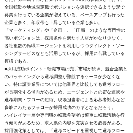
全国転勤や地域限定職でポジションを選択できるような形で
募集を行っている企業が増えている。ベースアップも行った
企業も多く、年収帯も上昇している企業も多い。
「マーケティング」や「企画」、「IT 職」のような専門性の
高いポジションは、採用条件を満たす人材がかなり少なく、
各社複数の転職エージェントを利用しつつダイレクト・ソー
シングサービスなども活用しているが、採用に苦戦している
模様である。
■採用成功ポイント：転職市場は売手市場が続き、競合企業と
のバッティングから選考調整が難航するケースが少なくな
い。特に証券業界については他業界と比較しても選考フロー
が長期化する傾向があるため、エージェントとの密な連携や
選考期間・フローの短縮、現場担当者による応募者対応など
多岐にわたるフォローが採用成功のカギとなるだろう。
ハイレイヤー層や専門職の転職希望者は慎重に転職活動を行
う傾向があるため、求人票の内容を充実させる必要がある。
採用強化策としては、「選考スピードを重視して選考フロー