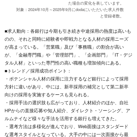
た場合の変化を表しています。
対象：2024年10月～2025年9月にdodaにいただいた求人件数
と登録者数。
■求人動向：各銀行は今期も引き続き中途採用の熱度は高いも
のの、それと同時に経験者や即戦力となる人材の採用ニーズ
が高まっている。「営業職」及び「事務職」の割合が高い
が、「金融専門職」や「管理部門」、「企画部門」「IT・デジ
タル人材」といった専門性の高い職種も増加傾向にある。
■トレンド／採用成功ポイント：
・ポテンシャル人材の採用に注力するなど銀行によって採用
方針に違いがあり、中には、新卒採用の補完として第二新卒
向けの採用を実施するケースも見られる。
・採用手法の選択肢も広がっており、人材紹介のほか、自社
HPからの直接応募や知人紹介、ダイレクト・ソーシング、ア
ルムナイなど様々な手法を活用する銀行も増えてきた。
・選考方法は多様化が進んでおり、Web面接はスタンダード
な選考スタイルとなっている。大手の中には一次面接から最