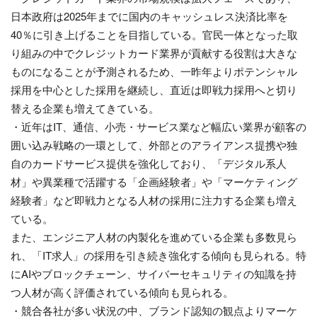
日本政府は2025年までに国内のキャッシュレス決済比率を
40％に引き上げることを目指している。官民一体となった取
り組みの中でクレジットカード業界が貢献する役割は大きな
ものになることが予測されるため、一昨年よりポテンシャル
採用を中心とした採用を継続し、直近は即戦力採用へと切り
替える企業も増えてきている。
・近年はIT、通信、小売・サービス業など幅広い業界が顧客の
囲い込み戦略の一環として、外部とのアライアンス提携や独
自のカードサービス提供を強化しており、「デジタル系人
材」や異業種で活躍する「企画経験者」や「マーケティング
経験者」など即戦力となる人材の採用に注力する企業も増え
ている。
また、エンジニア人材の内製化を進めている企業も多数見ら
れ、「IT求人」の採用を引き続き強化する傾向も見られる。特
にAIやブロックチェーン、サイバーセキュリティの知識を持
つ人材が高く評価されている傾向も見られる。
・競合各社が多い状況の中、ブランド認知の観点よりマーケ