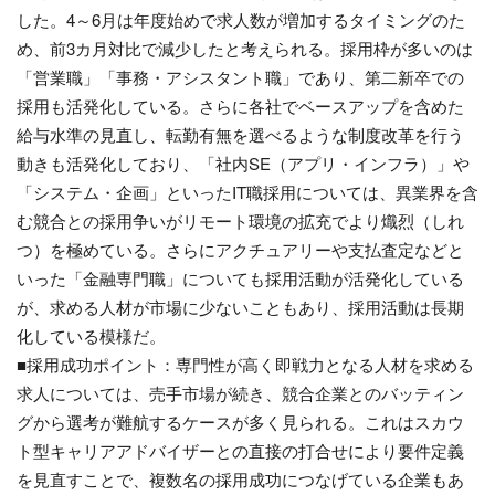
した。4～6月は年度始めで求人数が増加するタイミングのた
め、前3カ月対比で減少したと考えられる。採用枠が多いのは
「営業職」「事務・アシスタント職」であり、第二新卒での
採用も活発化している。さらに各社でベースアップを含めた
給与水準の見直し、転勤有無を選べるような制度改革を行う
動きも活発化しており、「社内SE（アプリ・インフラ）」や
「システム・企画」といったIT職採用については、異業界を含
む競合との採用争いがリモート環境の拡充でより熾烈（しれ
つ）を極めている。さらにアクチュアリーや支払査定などと
いった「金融専門職」についても採用活動が活発化している
が、求める人材が市場に少ないこともあり、採用活動は長期
化している模様だ。
■採用成功ポイント：専門性が高く即戦力となる人材を求める
求人については、売手市場が続き、競合企業とのバッティン
グから選考が難航するケースが多く見られる。これはスカウ
ト型キャリアアドバイザーとの直接の打合せにより要件定義
を見直すことで、複数名の採用成功につなげている企業もあ