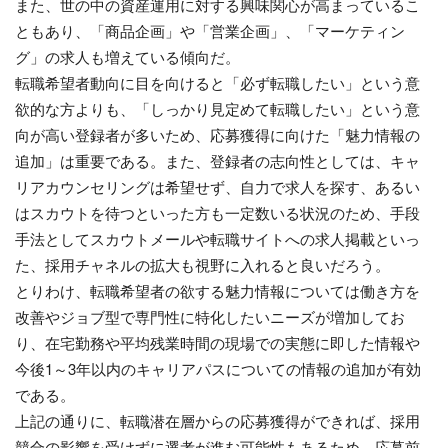
また、世の中の資産運用に対する興味関心が高まっているこ
ともあり、「商品企画」や「営業企画」、「マーケティン
グ」の求人も増えている傾向だ。
転職希望者動向に目を向けると「必ず転職したい」という意
欲的な方よりも、「しっかり見定めて転職したい」という意
向が高い登録者が多いため、応募獲得に向けた「魅力情報の
追加」は重要である。また、登録者の志向性としては、キャ
リアカウンセリングは希望せず、自力で求人を探す、あるい
はスカウトを待つといった方も一定数いる状況のため、手段
手法としてスカウトメールや転職サイトへの求人掲載といっ
た、採用チャネルの拡大も視野に入れると良いだろう。
とりわけ、転職希望者の欲する魅力情報については働き方を
改善やジョブ型で専門性に特化したいニーズが増加してお
り、在宅勤務や平均残業時間の現場での実態に即した情報や
今後1～3年以内のキャリアパスについての情報の追加が有効
である。
上記の通りに、転職潜在層からの応募獲得ができれば、採用
競合の影響を受けずに選考が進む可能性もあるため、応募前