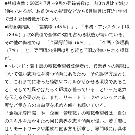
■登録者数：2025年7月～9月の登録者数は、前3カ月比で減少
傾向であるが、お盆休みの影響などから8月単月は直近1年間
で最も登録者数が多かった。
■職種別内訳：「営業職（45％）」、「事務・アシスタント職
（39％）」の2職種で全体の8割を占める状態が続いている。
その他の職種では、「金融専門職（9％）」、「企画・管理職
（7％）」と、専門職の採用は引き続き苦戦が強いられる模様
だ。
■トレンド：若手層の転職希望者登録者は、異業界への転職に
ついて強い志向性を持つ傾向にあるため、その訴求方法とし
て、これまでに培った経験やスキルが活かせる環境であるこ
と、そして社風やはたらく環境が整っている、といった魅力
を伝える必要がある。また、リモートワークやフレックス制
度など働き方の自由度を求める傾向も続いている。
「金融系専門職」や「企画・管理職」の転職希望者は、自分
のスキルを活かすため同じ業界を志す傾向が強い。若手層に
はリモートワークや柔軟な働き方を訴求し、専門職には具体