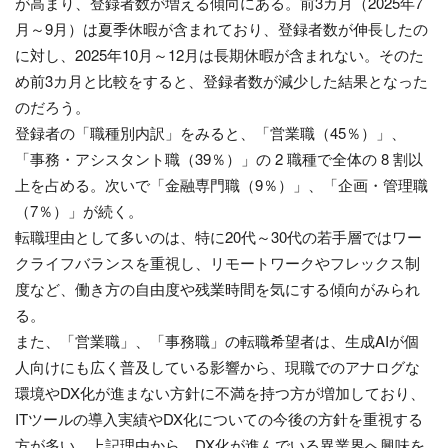
が高まり、登録者数が増える傾向にある。前3カ月（2025年7
月～9月）は夏季休暇が含まれており、登録者数が伸長したの
に対し、2025年10月～12月は長期休暇が含まれない。そのた
め前3カ月と比較をすると、登録者数が減少した結果となった
のだろう。
登録者の「職種別内訳」をみると、「営業職（45％）」、
「事務・アシスタント職（39％）」の 2 職種で全体の 8 割以
上を占める。次いで「金融専門職（9％）」、「企画・管理職
（7％）」が続く。
転職理由として多いのは、特に20代～30代の若手層ではワー
クライフバランスを重視し、リモートワークやフレックス制
度など、働き方の自由度や残業時間を気にする傾向がみられ
る。
また、「営業職」、「事務職」の転職希望者は、生成AIが個
人向けにも広く普及している影響から、現職でのアナログな
環境やDX化が進まない方針に不満を持つ方が増加しており、
ITツールの導入実績やDX化についての今後の方針を重視する
方が多い。上記理由から、DX化が進んでいる異業界へ興味を