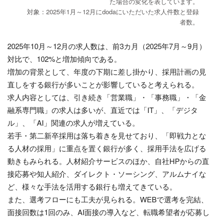
た場合の変化を表しています。
対象：2025年1月～12月にdodaにいただいた求人件数と登録
者数。
2025年10月～12月の求人数は、前3カ月（2025年7月～9月）
対比で、102%と増加傾向である。
増加の背景として、年度の下期に差し掛かり、採用計画の見
直しをする銀行が多いことが影響していると考えられる。
求人内容としては、引き続き「営業職」・「事務職」・「金
融系専門職」の求人は多いが、直近では「IT」、「デジタ
ル」、「AI」関連の求人が増えている。
若手・第二新卒採用は落ち着きを見せており、「即戦力とな
る人材の採用」に重点を置く銀行が多く、採用手法を広げる
動きもみられる。人材紹介サービスのほか、自社HPからの直
接応募や知人紹介、ダイレクト・ソーシング、アルムナイな
ど、様々な手法を活用する銀行も増えてきている。
また、選考フローにも工夫が見られる。WEBで選考を完結、
面接回数は1回のみ、AI面接の導入など、転職希望者が応募し